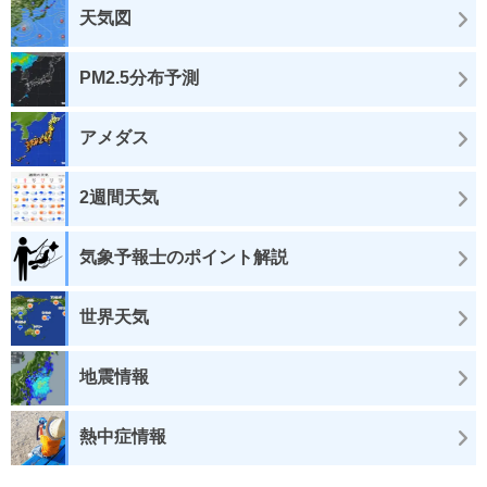
天気図
PM2.5分布予測
アメダス
2週間天気
気象予報士のポイント解説
世界天気
地震情報
熱中症情報