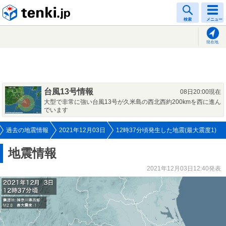
tenki.jp
検索
メニュー
現在地
台風13号情報
08日20:00現在
大型で非常に強い台風13号が久米島の西北西約200kmを西に進ん
でいます
過去の地震情報
2021年12月03日
12時37分頃発生した地震(最大震度1)
地震情報
2021年12月03日12:40発表