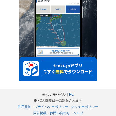
表示：
モバイル
｜
PC
※PCの閲覧は一部制限されます
利用規約
-
プライバシーポリシー
-
クッキーポリシー
広告掲載
-
お問い合わせ
-
ヘルプ