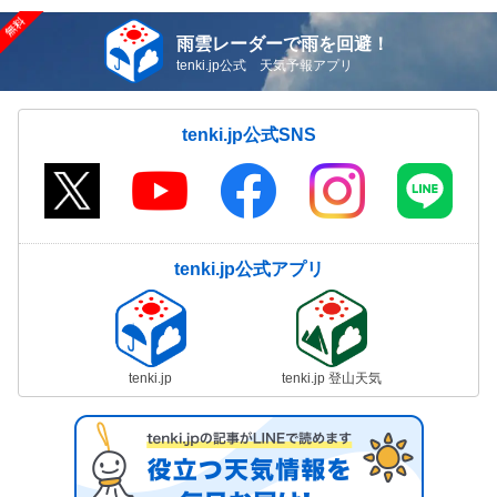
雨雲レーダーで雨を回避！
tenki.jp公式 天気予報アプリ
tenki.jp公式SNS
tenki.jp公式アプリ
tenki.jp
tenki.jp 登山天気