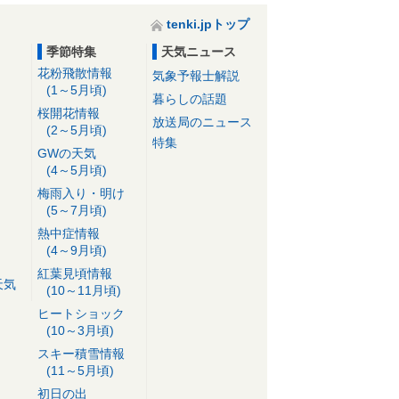
tenki.jpトップ
季節特集
天気ニュース
花粉飛散情報
気象予報士解説
(1～5月頃)
暮らしの話題
桜開花情報
放送局のニュース
(2～5月頃)
特集
GWの天気
(4～5月頃)
梅雨入り・明け
(5～7月頃)
熱中症情報
(4～9月頃)
紅葉見頃情報
天気
(10～11月頃)
ヒートショック
(10～3月頃)
スキー積雪情報
(11～5月頃)
初日の出