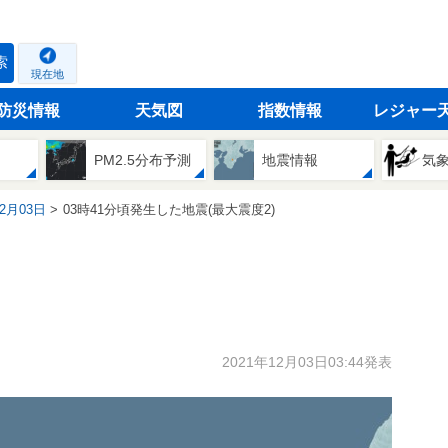
索
現在地
防災情報
天気図
指数情報
レジャー
PM2.5分布予測
地震情報
気
12月03日
03時41分頃発生した地震(最大震度2)
2021年12月03日03:44発表