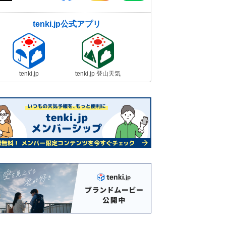
tenki.jp公式アプリ
tenki.jp
tenki.jp 登山天気