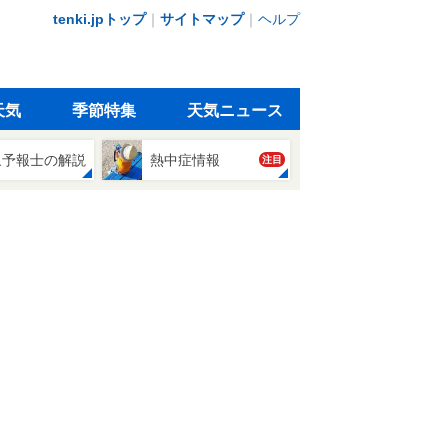
tenki.jpトップ
｜
サイトマップ
｜
ヘルプ
天気
季節特集
天気ニュース
象予報士の解説
熱中症情報
注目