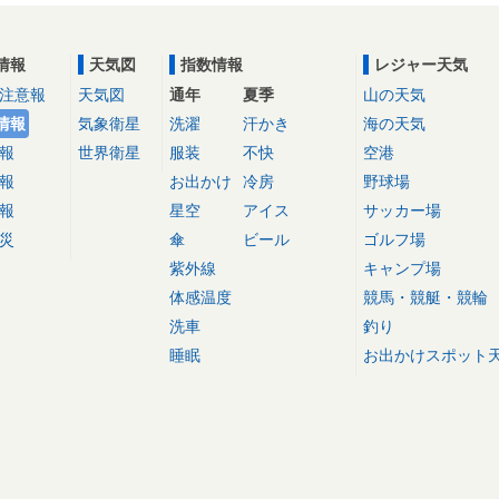
情報
天気図
指数情報
レジャー天気
注意報
天気図
通年
夏季
山の天気
情報
気象衛星
洗濯
汗かき
海の天気
報
世界衛星
服装
不快
空港
報
お出かけ
冷房
野球場
報
星空
アイス
サッカー場
災
傘
ビール
ゴルフ場
紫外線
キャンプ場
体感温度
競馬・競艇・競輪
洗車
釣り
睡眠
お出かけスポット