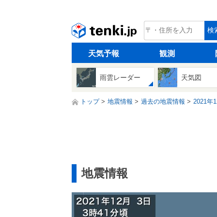
tenki.jp
検
天気予報
観測
雨雲レーダー
天気図
トップ
地震情報
過去の地震情報
2021年
地震情報