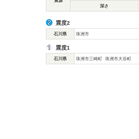
震源
深さ
震度2
石川県
珠洲市
震度1
石川県
珠洲市三崎町
珠洲市大谷町