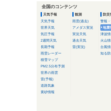
全国のコンテンツ
天気予報
観測
防災
天気予報
雨雲(過去)
警報・
世界天気
アメダス実況
地震
気圧予報
実況天気
津波情
2週間天気
過去天気
火山情
長期予報
雷(実況)
台風情
雨雲レーダー
知る防
積雪マップ
PM2.5分布予測
世界の雨雲
雷(予報)
道路気象
黄砂情報