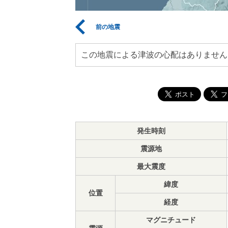
前の地震
この地震による津波の心配はありません
発生時刻
震源地
最大震度
緯度
位置
経度
マグニチュード