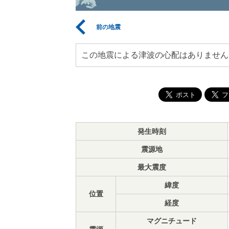
前の地震
この地震による津波の心配はありません
発生時刻
震源地
最大震度
緯度
位置
経度
マグニチュード