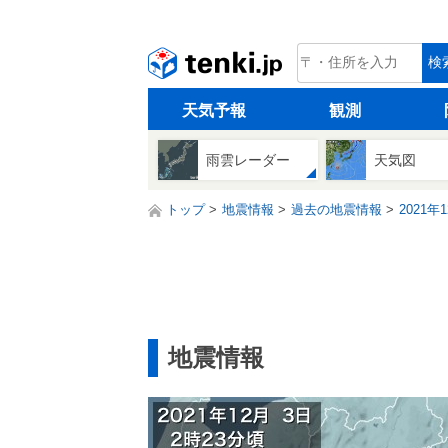
tenki.jp
検
天気予報
観測
雨雲レーダー
天気図
トップ
地震情報
過去の地震情報
2021年
地震情報