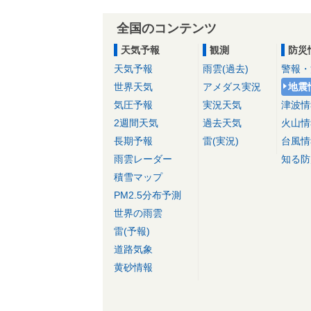
全国のコンテンツ
天気予報
観測
防災
天気予報
雨雲(過去)
警報・
世界天気
アメダス実況
地震
気圧予報
実況天気
津波情
2週間天気
過去天気
火山情
長期予報
雷(実況)
台風情
雨雲レーダー
知る防
積雪マップ
PM2.5分布予測
世界の雨雲
雷(予報)
道路気象
黄砂情報