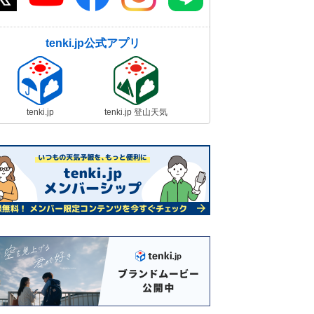
tenki.jp公式アプリ
tenki.jp
tenki.jp 登山天気