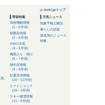
tenki.jpトップ
季節特集
天気ニュース
花粉飛散情報
気象予報士解説
(1～5月頃)
暮らしの話題
桜開花情報
放送局のニュース
(2～5月頃)
特集
GWの天気
(4～5月頃)
梅雨入り・明け
(5～7月頃)
熱中症情報
(4～9月頃)
紅葉見頃情報
天気
(10～11月頃)
ヒートショック
(10～3月頃)
スキー積雪情報
(11～5月頃)