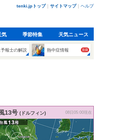
tenki.jpトップ
｜
サイトマップ
｜
ヘルプ
天気
季節特集
天気ニュース
象予報士の解説
熱中症情報
注目
風13号
(ドルフィン)
08日05:00現在