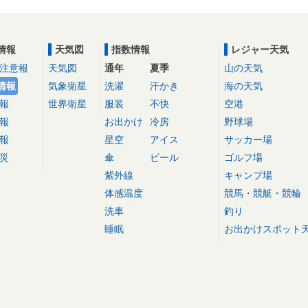
情報
天気図
指数情報
レジャー天気
注意報
天気図
通年
夏季
山の天気
情報
気象衛星
洗濯
汗かき
海の天気
報
世界衛星
服装
不快
空港
報
お出かけ
冷房
野球場
報
星空
アイス
サッカー場
災
傘
ビール
ゴルフ場
紫外線
キャンプ場
体感温度
競馬・競艇・競輪
洗車
釣り
睡眠
お出かけスポット