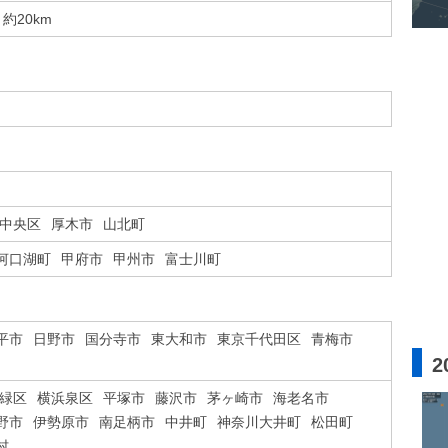
約20km
中央区
厚木市
山北町
河口湖町
甲府市
甲州市
富士川町
平市
日野市
国分寺市
東大和市
東京千代田区
青梅市
2
緑区
横浜泉区
平塚市
藤沢市
茅ヶ崎市
海老名市
野市
伊勢原市
南足柄市
中井町
神奈川大井町
松田町
村