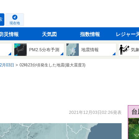
索
現在地
防災情報
天気図
指数情報
レジャー
PM2.5分布予測
地震情報
気
12月03日
02時23分頃発生した地震(最大震度3)
台
2021年12月03日02:26発表