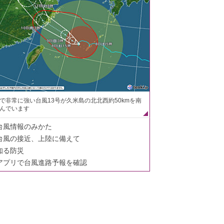
で非常に強い台風13号が久米島の北北西約50kmを南
んでいます
台風情報のみかた
台風の接近、上陸に備えて
知る防災
アプリで台風進路予報を確認