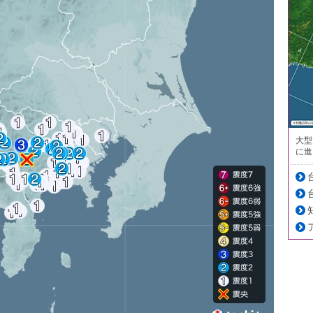
大型
に進