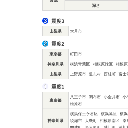
震源
深さ
震度3
山梨県
大月市
震度2
東京都
町田市
神奈川県
横浜青葉区
相模原緑区
相模原
山梨県
上野原市
道志村
西桂町
富士
震度1
八王子市
調布市
小金井市
小
東京都
檜原村
横浜保土ケ谷区
横浜旭区
横浜
神奈川県
綾瀬市
大磯町
相模原南区
秦
開成町
湯河原町
愛川町
清川