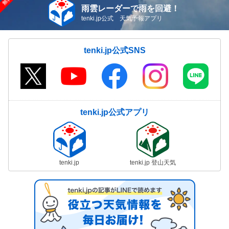
雨雲レーダーで雨を回避！
tenki.jp公式 天気予報アプリ
tenki.jp公式SNS
tenki.jp公式アプリ
tenki.jp
tenki.jp 登山天気