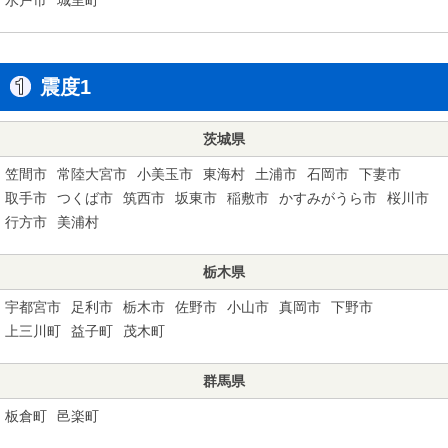
震度1
茨城県
笠間市
常陸大宮市
小美玉市
東海村
土浦市
石岡市
下妻市
取手市
つくば市
筑西市
坂東市
稲敷市
かすみがうら市
桜川市
行方市
美浦村
栃木県
宇都宮市
足利市
栃木市
佐野市
小山市
真岡市
下野市
上三川町
益子町
茂木町
群馬県
板倉町
邑楽町