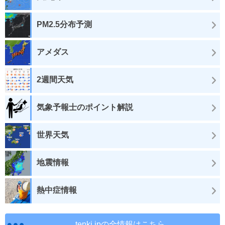
PM2.5分布予測
アメダス
2週間天気
気象予報士のポイント解説
世界天気
地震情報
熱中症情報
tenki.jpの全情報はこちら