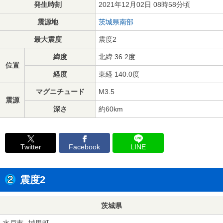
発生時刻
2021年12月02日 08時58分頃
震源地
茨城県南部
最大震度
震度2
緯度
北緯 36.2度
位置
経度
東経 140.0度
マグニチュード
M3.5
震源
深さ
約60km
Twitter
Facebook
LINE
震度2
茨城県
水戸市
城里町