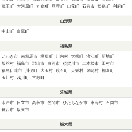
蔵王町
大河原町
丸森町
亘理町
山元町
石巻市
松島町
利府町
山形県
中山町
白鷹町
福島県
いわき市
南相馬市
楢葉町
川内村
大熊町
浪江町
新地町
飯舘村
福島市
郡山市
白河市
須賀川市
二本松市
田村市
福島伊達市
川俣町
大玉村
鏡石町
天栄村
泉崎村
棚倉町
玉川村
浅川町
古殿町
茨城県
水戸市
日立市
高萩市
笠間市
ひたちなか市
東海村
石岡市
筑西市
坂東市
栃木県