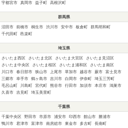
宇都宮市
真岡市
益子町
高根沢町
群馬県
沼田市
前橋市
桐生市
渋川市
安中市
板倉町
群馬明和町
千代田町
邑楽町
埼玉県
さいたま西区
さいたま北区
さいたま大宮区
さいたま見沼区
さいたま中央区
さいたま桜区
さいたま浦和区
さいたま南区
川口市
春日部市
狭山市
上尾市
草加市
越谷市
蕨市
富士見市
三郷市
幸手市
鶴ヶ島市
吉川市
白岡市
伊奈町
埼玉三芳町
毛呂山町
川島町
宮代町
熊谷市
行田市
加須市
本庄市
鴻巣市
久喜市
吉見町
埼玉美里町
千葉県
千葉中央区
野田市
市原市
浦安市
印西市
館山市
勝浦市
鴨川市
君津市
富津市
南房総市
東金市
多古町
長南町