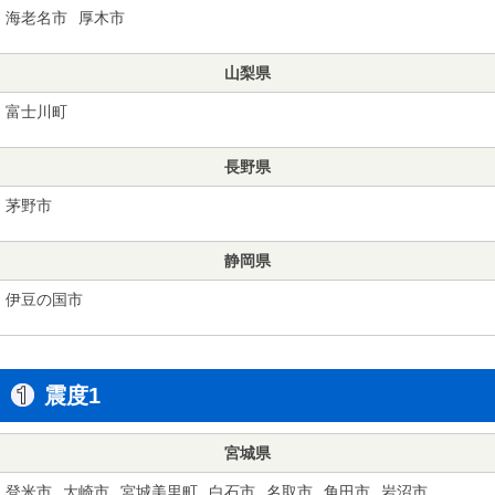
海老名市
厚木市
山梨県
富士川町
長野県
茅野市
静岡県
伊豆の国市
震度1
宮城県
登米市
大崎市
宮城美里町
白石市
名取市
角田市
岩沼市