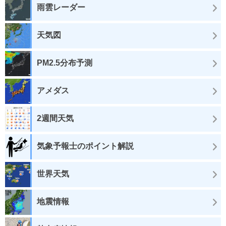
雨雲レーダー
天気図
PM2.5分布予測
アメダス
2週間天気
気象予報士のポイント解説
世界天気
地震情報