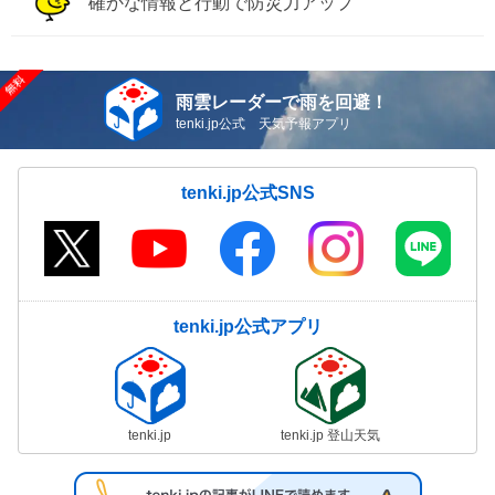
確かな情報と行動で防災力アップ
雨雲レーダーで雨を回避！
tenki.jp公式 天気予報アプリ
tenki.jp公式SNS
tenki.jp公式アプリ
tenki.jp
tenki.jp 登山天気