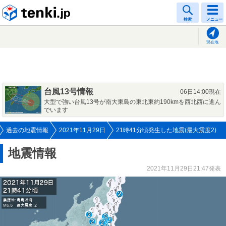
tenki.jp
検索
メニュー
現在地
台風13号情報
06日14:00現在
大型で強い台風13号が南大東島の東北東約190kmを西北西に進ん
でいます
過去の地震情報
2021年11月29日
21時41分頃発生した地震(最大震度2)
地震情報
2021年11月29日21:47発表