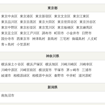
東京都
東京中央区
東京港区
東京新宿区
東京文京区
東京江東区
東京品川区
東京目黒区
東京大田区
東京世田谷区
東京渋谷区
東京中野区
東京杉並区
東京荒川区
東京板橋区
東京練馬区
東京足立区
東京江戸川区
調布市
町田市
小金井市
日野市
国分寺市
西東京市
神津島村
新島村
三宅村
御蔵島村
八丈町
青ヶ島村
小笠原村
神奈川県
横浜保土ケ谷区
横浜戸塚区
横浜旭区
川崎川崎区
川崎幸区
川崎中原区
川崎宮前区
横須賀市
平塚市
茅ヶ崎市
三浦市
綾瀬市
相模原緑区
相模原中央区
秦野市
中井町
湯河原町
新潟県
南魚沼市