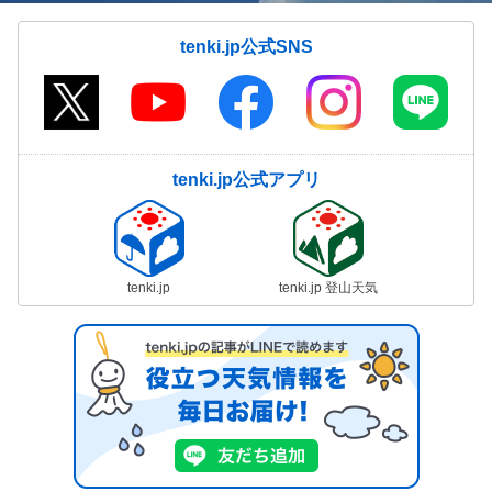
tenki.jp公式SNS
tenki.jp公式アプリ
tenki.jp
tenki.jp 登山天気