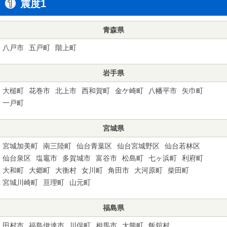
震度1
青森県
八戸市
五戸町
階上町
岩手県
大槌町
花巻市
北上市
西和賀町
金ケ崎町
八幡平市
矢巾町
一戸町
宮城県
宮城加美町
南三陸町
仙台青葉区
仙台宮城野区
仙台若林区
仙台泉区
塩竈市
多賀城市
富谷市
松島町
七ヶ浜町
利府町
大和町
大郷町
大衡村
女川町
角田市
大河原町
柴田町
宮城川崎町
亘理町
山元町
福島県
田村市
福島伊達市
川俣町
相馬市
大熊町
飯舘村