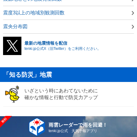
震度3以上の地域別観測回数
震央分布図
最新の地震情報を配信
tenki.jp公式X（旧Twitter）をご利用ください。
「知る防災」地震
いざという時にあわてないために
確かな情報と行動で防災力アップ
雨雲レーダーで雨を回避！
tenki.jp公式 天気予報アプリ