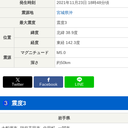
発生時刻
2021年11月23日 18時48分頃
震源地
宮城県沖
最大震度
震度3
緯度
北緯 38.9度
位置
経度
東経 142.3度
マグニチュード
M5.0
震源
深さ
約50km
Twitter
Facebook
LINE
震度3
岩手県
大船渡市
陸前高田市
住田町
一関市