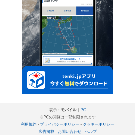
表示：
モバイル
｜
PC
※PCの閲覧は一部制限されます
利用規約
-
プライバシーポリシー
-
クッキーポリシー
広告掲載
-
お問い合わせ
-
ヘルプ