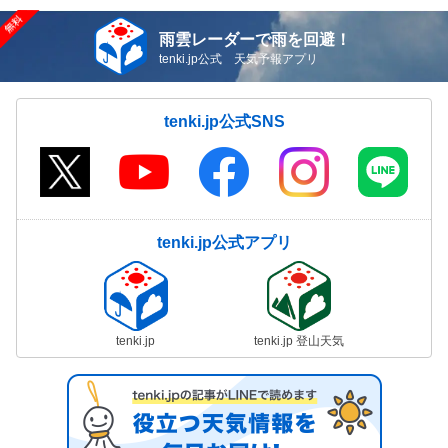
雨雲レーダーで雨を回避！
tenki.jp公式 天気予報アプリ
tenki.jp公式SNS
tenki.jp公式アプリ
tenki.jp
tenki.jp 登山天気