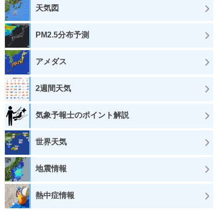
天気図
PM2.5分布予測
アメダス
2週間天気
気象予報士のポイント解説
世界天気
地震情報
熱中症情報