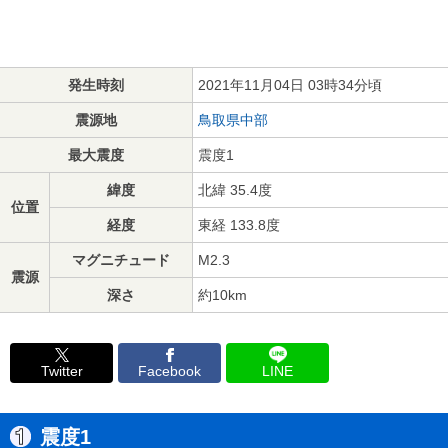
発生時刻
2021年11月04日 03時34分頃
震源地
鳥取県中部
最大震度
震度1
緯度
北緯 35.4度
位置
経度
東経 133.8度
マグニチュード
M2.3
震源
深さ
約10km
Twitter
Facebook
LINE
震度1