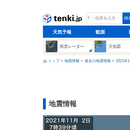
tenki.jp
検
天気予報
観測
雨雲レーダー
天気図
トップ
地震情報
過去の地震情報
2021年
地震情報