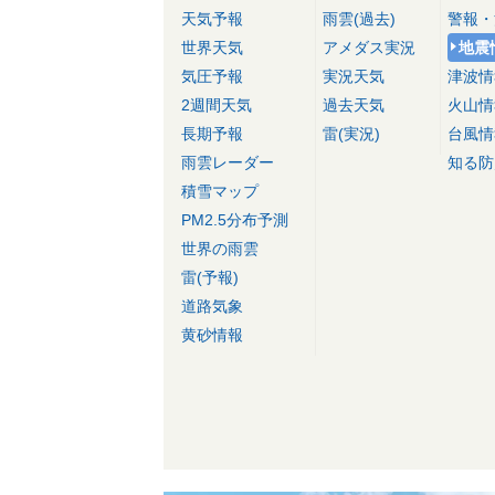
天気予報
雨雲(過去)
警報・
世界天気
アメダス実況
地震
気圧予報
実況天気
津波情
2週間天気
過去天気
火山情
長期予報
雷(実況)
台風情
雨雲レーダー
知る防
積雪マップ
PM2.5分布予測
世界の雨雲
雷(予報)
道路気象
黄砂情報