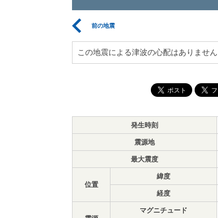
前の地震
この地震による津波の心配はありません
発生時刻
震源地
最大震度
緯度
位置
経度
マグニチュード