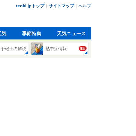
tenki.jpトップ
｜
サイトマップ
｜
ヘルプ
天気
季節特集
天気ニュース
象予報士の解説
熱中症情報
注目