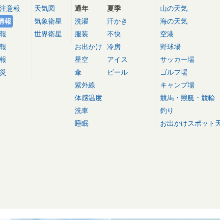
注意報
天気図
通年
夏季
山の天気
情報
気象衛星
洗濯
汗かき
海の天気
報
世界衛星
服装
不快
空港
報
お出かけ
冷房
野球場
報
星空
アイス
サッカー場
災
傘
ビール
ゴルフ場
紫外線
キャンプ場
体感温度
競馬・競艇・競輪
洗車
釣り
睡眠
お出かけスポット