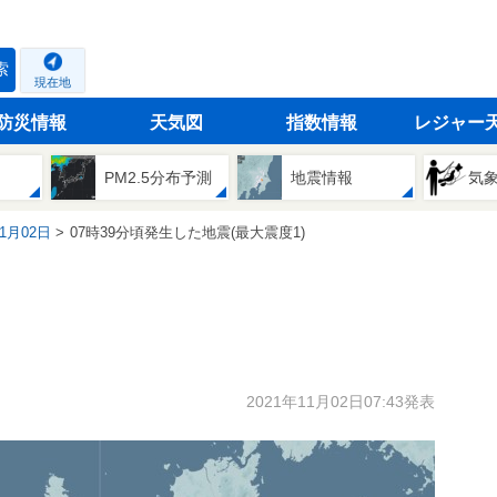
索
現在地
防災情報
天気図
指数情報
レジャー
PM2.5分布予測
地震情報
気
11月02日
07時39分頃発生した地震(最大震度1)
2021年11月02日07:43発表