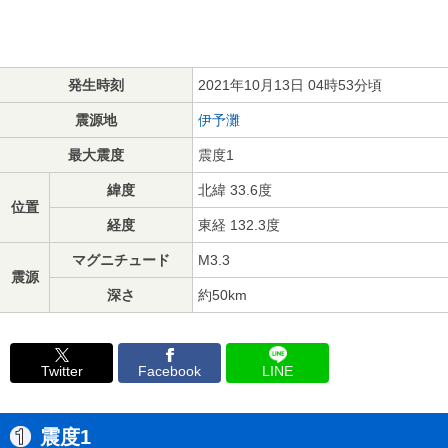
発生時刻
2021年10月13日 04時53分頃
震源地
伊予灘
最大震度
震度1
緯度
北緯 33.6度
位置
経度
東経 132.3度
マグニチュード
M3.3
震源
深さ
約50km
Twitter
Facebook
LINE
震度1