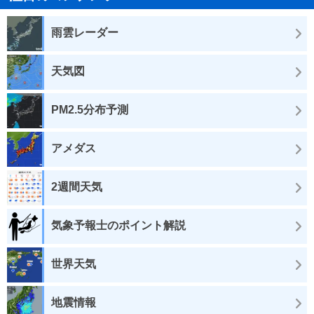
雨雲レーダー
天気図
PM2.5分布予測
アメダス
2週間天気
気象予報士のポイント解説
世界天気
地震情報