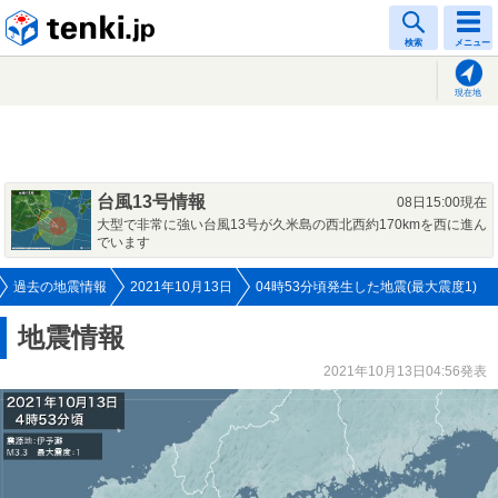
tenki.jp
検索
メニュー
現在地
台風13号情報
08日15:00現在
大型で非常に強い台風13号が久米島の西北西約170kmを西に進ん
でいます
過去の地震情報
2021年10月13日
04時53分頃発生した地震(最大震度1)
地震情報
2021年10月13日04:56発表