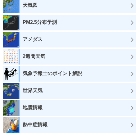
天気図
PM2.5分布予測
アメダス
2週間天気
気象予報士のポイント解説
世界天気
地震情報
熱中症情報