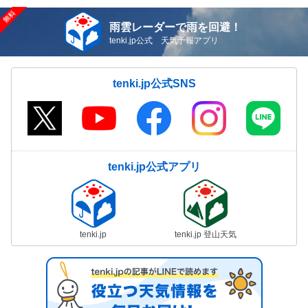
雨雲レーダーで雨を回避！
tenki.jp公式 天気予報アプリ
tenki.jp公式SNS
tenki.jp公式アプリ
tenki.jp
tenki.jp 登山天気