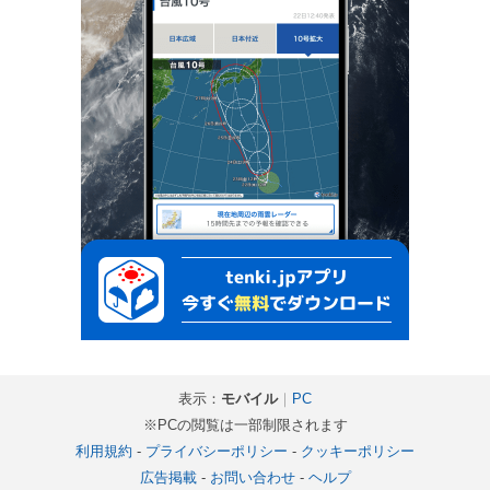
表示：
モバイル
｜
PC
※PCの閲覧は一部制限されます
利用規約
-
プライバシーポリシー
-
クッキーポリシー
広告掲載
-
お問い合わせ
-
ヘルプ