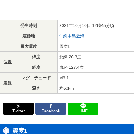
発生時刻
2021年10月10日 12時45分頃
震源地
沖縄本島近海
最大震度
震度1
緯度
北緯 26.3度
位置
経度
東経 127.4度
マグニチュード
M3.1
震源
深さ
約50km
Twitter
Facebook
LINE
震度1