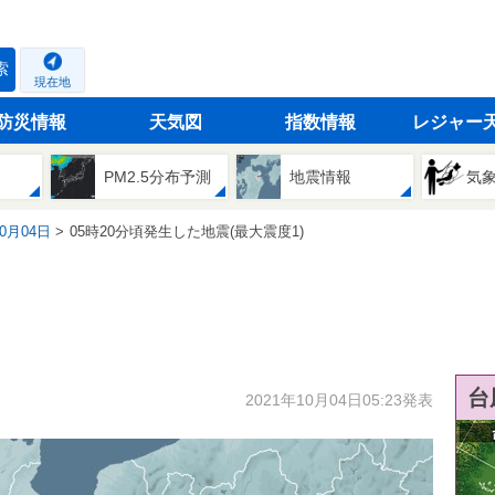
索
現在地
防災情報
天気図
指数情報
レジャー
PM2.5分布予測
地震情報
気
10月04日
05時20分頃発生した地震(最大震度1)
台
2021年10月04日05:23発表