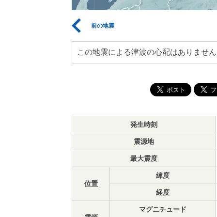
前の地震
この地震による津波の心配はありません
発生時刻
震源地
最大震度
緯度
位置
経度
マグニチュード