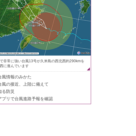
で非常に強い台風13号が久米島の西北西約290kmを
西に進んでいます
台風情報のみかた
台風の接近、上陸に備えて
知る防災
アプリで台風進路予報を確認