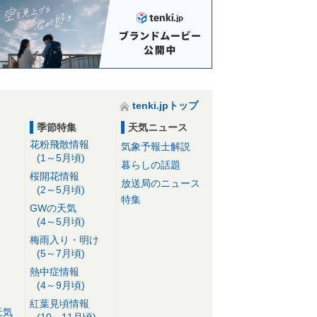
tenki.jpトップ
季節特集
天気ニュース
花粉飛散情報
気象予報士解説
(1～5月頃)
暮らしの話題
桜開花情報
放送局のニュース
(2～5月頃)
特集
GWの天気
(4～5月頃)
梅雨入り・明け
(5～7月頃)
熱中症情報
(4～9月頃)
紅葉見頃情報
天気
(10～11月頃)