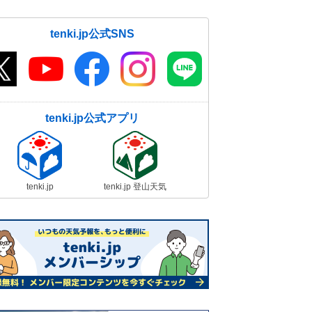
tenki.jp公式SNS
tenki.jp公式アプリ
tenki.jp
tenki.jp 登山天気