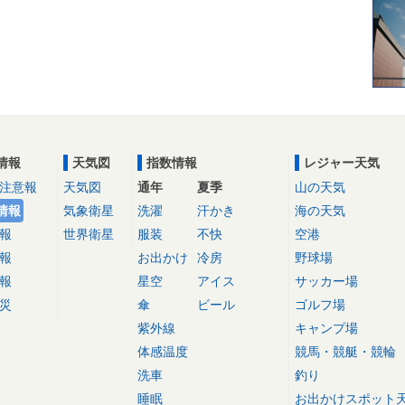
情報
天気図
指数情報
レジャー天気
注意報
天気図
通年
夏季
山の天気
情報
気象衛星
洗濯
汗かき
海の天気
報
世界衛星
服装
不快
空港
報
お出かけ
冷房
野球場
報
星空
アイス
サッカー場
災
傘
ビール
ゴルフ場
紫外線
キャンプ場
体感温度
競馬・競艇・競輪
洗車
釣り
睡眠
お出かけスポット