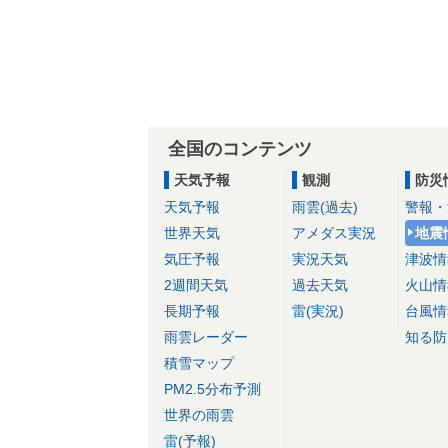
全国のコンテンツ
天気予報
観測
防災
天気予報
雨雲(過去)
警報・
世界天気
アメダス実況
地震
気圧予報
実況天気
津波情
2週間天気
過去天気
火山情
長期予報
雷(実況)
台風情
雨雲レーダー
知る防
積雪マップ
PM2.5分布予測
世界の雨雲
雷(予報)