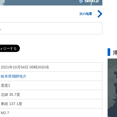
次の地震
。
2021年10月04日 05時20分頃
岐阜県飛騨地方
震度1
北緯 35.7度
東経 137.1度
M2.7