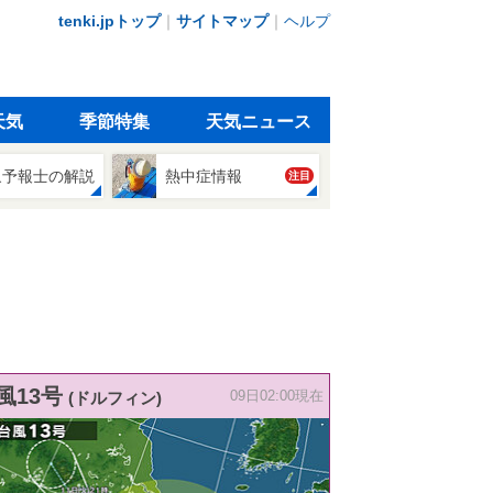
tenki.jpトップ
｜
サイトマップ
｜
ヘルプ
天気
季節特集
天気ニュース
象予報士の解説
熱中症情報
注目
風13号
(ドルフィン)
09日02:00現在