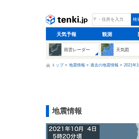
tenki.jp
検
天気予報
観測
雨雲レーダー
天気図
トップ
地震情報
過去の地震情報
2021年
地震情報