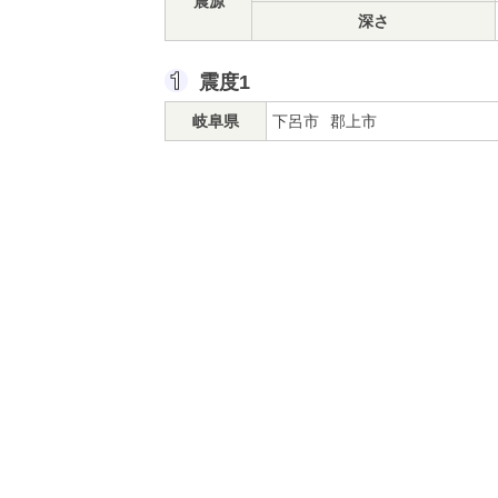
震源
深さ
震度1
岐阜県
下呂市
郡上市