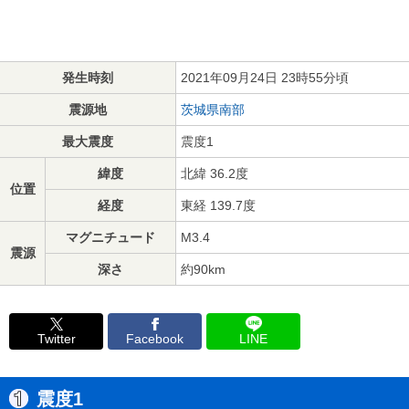
発生時刻
2021年09月24日 23時55分頃
震源地
茨城県南部
最大震度
震度1
緯度
北緯 36.2度
位置
経度
東経 139.7度
マグニチュード
M3.4
震源
深さ
約90km
Twitter
Facebook
LINE
震度1