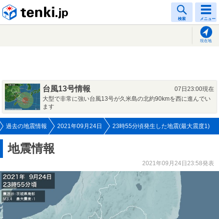
tenki.jp
検索
メニュー
現在地
台風13号情報
07日23:00現在
大型で非常に強い台風13号が久米島の北約90kmを西に進んでい
ます
過去の地震情報
2021年09月24日
23時55分頃発生した地震(最大震度1)
地震情報
2021年09月24日23:58発表