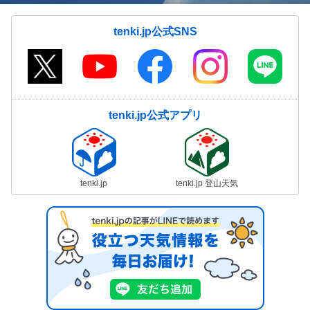
tenki.jp公式SNS
tenki.jp公式アプリ
tenki.jp
tenki.jp 登山天気