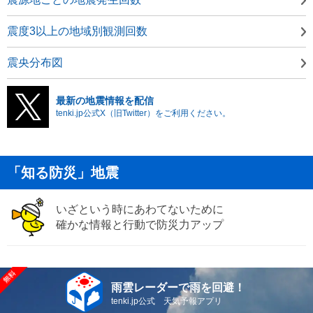
震度3以上の地域別観測回数
震央分布図
最新の地震情報を配信
tenki.jp公式X（旧Twitter）をご利用ください。
「知る防災」地震
いざという時にあわてないために
確かな情報と行動で防災力アップ
雨雲レーダーで雨を回避！
tenki.jp公式 天気予報アプリ