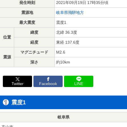
発生時刻
2021年09月19日 17時35分頃
震源地
岐阜県飛騨地方
最大震度
震度1
緯度
北緯 36.3度
位置
経度
東経 137.6度
マグニチュード
M2.6
震源
深さ
約10km
Twitter
Facebook
LINE
震度1
岐阜県
高山市