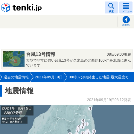
tenki.jp
検索
メニュー
現在地
台風13号情報
08日09:00現在
大型で非常に強い台風13号が久米島の北西約100kmを北西に進ん
でいます
過去の地震情報
2021年09月19日
08時07分頃発生した地震(最大震度3)
地震情報
2021年09月19日08:12発表