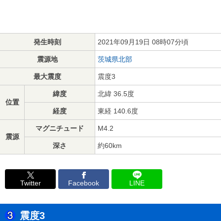
発生時刻
2021年09月19日 08時07分頃
震源地
茨城県北部
最大震度
震度3
緯度
北緯 36.5度
位置
経度
東経 140.6度
マグニチュード
M4.2
震源
深さ
約60km
Twitter
Facebook
LINE
震度3