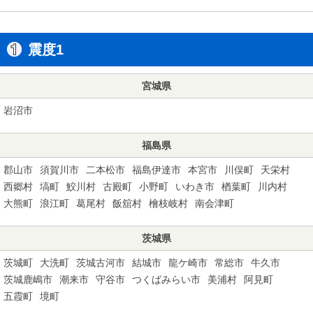
震度1
宮城県
岩沼市
福島県
郡山市
須賀川市
二本松市
福島伊達市
本宮市
川俣町
天栄村
西郷村
塙町
鮫川村
古殿町
小野町
いわき市
楢葉町
川内村
大熊町
浪江町
葛尾村
飯舘村
檜枝岐村
南会津町
茨城県
茨城町
大洗町
茨城古河市
結城市
龍ケ崎市
常総市
牛久市
茨城鹿嶋市
潮来市
守谷市
つくばみらい市
美浦村
阿見町
五霞町
境町