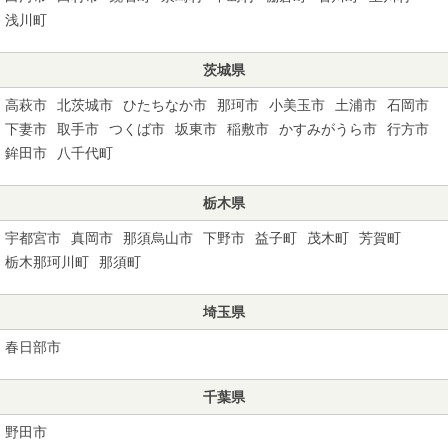
浅川町
茨城県
高萩市
北茨城市
ひたちなか市
那珂市
小美玉市
土浦市
石岡市
下妻市
取手市
つくば市
坂東市
稲敷市
かすみがうら市
行方市
鉾田市
八千代町
栃木県
宇都宮市
真岡市
那須烏山市
下野市
益子町
茂木町
芳賀町
栃木那珂川町
那須町
埼玉県
春日部市
千葉県
野田市