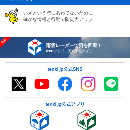
いざという時にあわてないために
確かな情報と行動で防災力アップ
雨雲レーダーで雨を回避！
tenki.jp公式 天気予報アプリ
tenki.jp公式SNS
tenki.jp公式アプリ