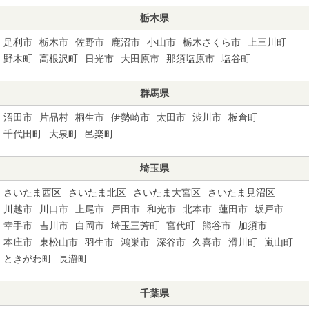
栃木県
足利市
栃木市
佐野市
鹿沼市
小山市
栃木さくら市
上三川町
野木町
高根沢町
日光市
大田原市
那須塩原市
塩谷町
群馬県
沼田市
片品村
桐生市
伊勢崎市
太田市
渋川市
板倉町
千代田町
大泉町
邑楽町
埼玉県
さいたま西区
さいたま北区
さいたま大宮区
さいたま見沼区
川越市
川口市
上尾市
戸田市
和光市
北本市
蓮田市
坂戸市
幸手市
吉川市
白岡市
埼玉三芳町
宮代町
熊谷市
加須市
本庄市
東松山市
羽生市
鴻巣市
深谷市
久喜市
滑川町
嵐山町
ときがわ町
長瀞町
千葉県