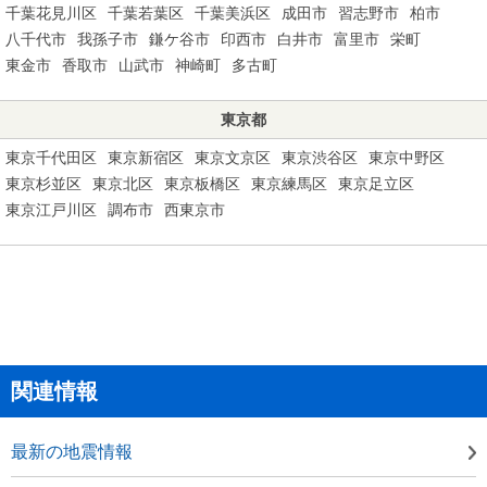
千葉花見川区
千葉若葉区
千葉美浜区
成田市
習志野市
柏市
八千代市
我孫子市
鎌ケ谷市
印西市
白井市
富里市
栄町
東金市
香取市
山武市
神崎町
多古町
東京都
東京千代田区
東京新宿区
東京文京区
東京渋谷区
東京中野区
東京杉並区
東京北区
東京板橋区
東京練馬区
東京足立区
東京江戸川区
調布市
西東京市
関連情報
最新の地震情報