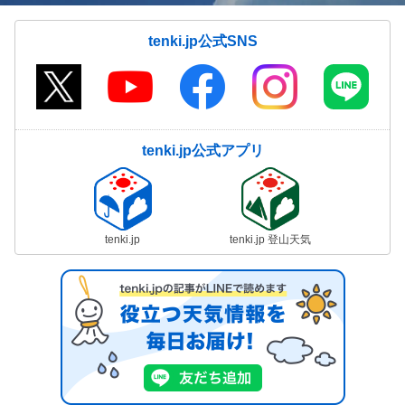
tenki.jp公式SNS
tenki.jp公式アプリ
tenki.jp
tenki.jp 登山天気