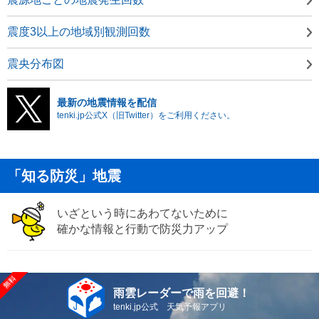
震度3以上の地域別観測回数
震央分布図
最新の地震情報を配信
tenki.jp公式X（旧Twitter）をご利用ください。
「知る防災」地震
いざという時にあわてないために
確かな情報と行動で防災力アップ
雨雲レーダーで雨を回避！
tenki.jp公式 天気予報アプリ