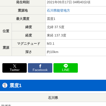
発生時刻
2021年09月17日 04時40分頃
震源地
石川県能登地方
最大震度
震度1
緯度
北緯 37.5度
位置
経度
東経 137.3度
マグニチュード
M3.1
震源
深さ
約10km
Twitter
Facebook
LINE
震度1
石川県
珠洲市