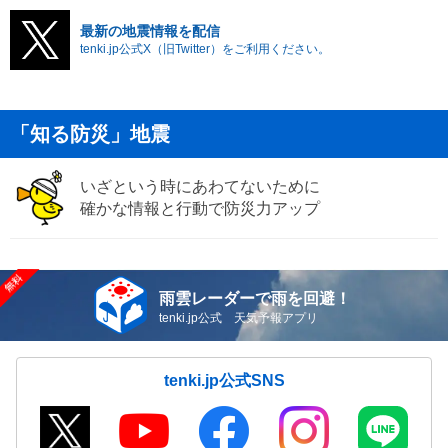
最新の地震情報を配信
tenki.jp公式X（旧Twitter）をご利用ください。
「知る防災」地震
いざという時にあわてないために
確かな情報と行動で防災力アップ
雨雲レーダーで雨を回避！
tenki.jp公式 天気予報アプリ
tenki.jp公式SNS