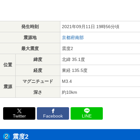
発生時刻
2021年09月11日 19時56分頃
震源地
京都府南部
最大震度
震度2
緯度
北緯 35.1度
位置
経度
東経 135.5度
マグニチュード
M3.4
震源
深さ
約10km
Twitter
Facebook
LINE
震度2