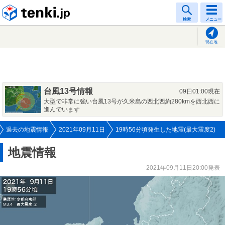
tenki.jp
検索
メニュー
現在地
台風13号情報
09日01:00現在
大型で非常に強い台風13号が久米島の西北西約280kmを西北西に
進んでいます
過去の地震情報
2021年09月11日
19時56分頃発生した地震(最大震度2)
地震情報
2021年09月11日20:00発表