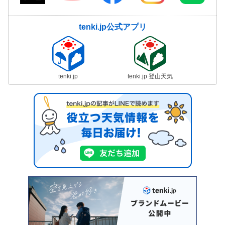
tenki.jp公式アプリ
tenki.jp
tenki.jp 登山天気