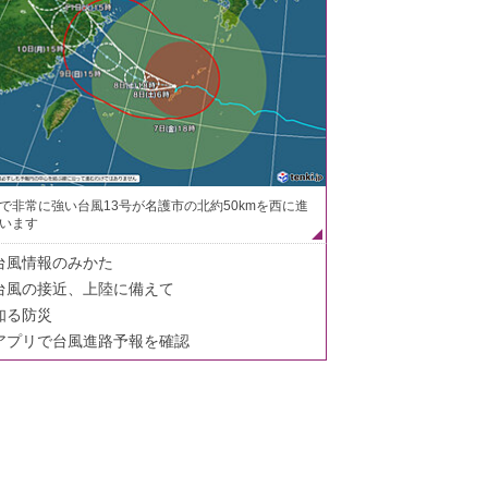
で非常に強い台風13号が名護市の北約50kmを西に進
います
台風情報のみかた
台風の接近、上陸に備えて
知る防災
アプリで台風進路予報を確認