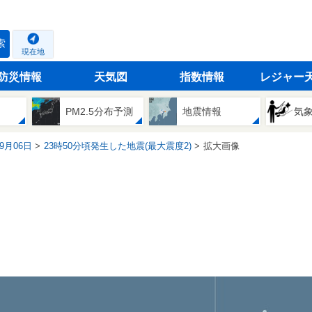
索
現在地
防災情報
天気図
指数情報
レジャー
PM2.5分布予測
地震情報
気
09月06日
23時50分頃発生した地震(最大震度2)
拡大画像