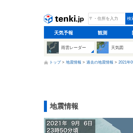
tenki.jp
検
天気予報
観測
雨雲レーダー
天気図
トップ
地震情報
過去の地震情報
2021年
地震情報