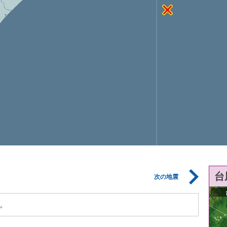
台
次の地震
。