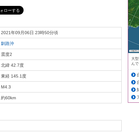
2021年09月06日 23時50分頃
釧路沖
震度2
大型
んで
北緯 42.7度
東経 145.1度
M4.3
約60km