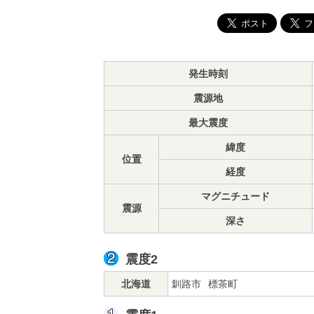
発生時刻
震源地
最大震度
緯度
位置
経度
マグニチュード
震源
深さ
震度2
北海道
釧路市
標茶町