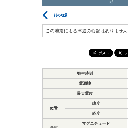
前の地震
この地震による津波の心配はありません
発生時刻
震源地
最大震度
緯度
位置
経度
マグニチュード