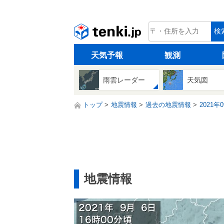
tenki.jp
検
天気予報
観測
雨雲レーダー
天気図
トップ
地震情報
過去の地震情報
2021年
地震情報