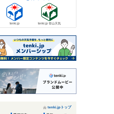
tenki.jp
tenki.jp 登山天気
tenki.jpトップ