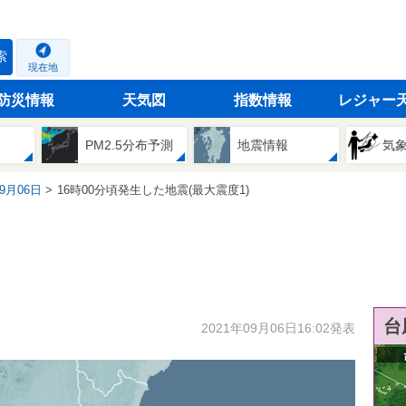
索
現在地
防災情報
天気図
指数情報
レジャー
PM2.5分布予測
地震情報
気
09月06日
16時00分頃発生した地震(最大震度1)
台
2021年09月06日16:02発表