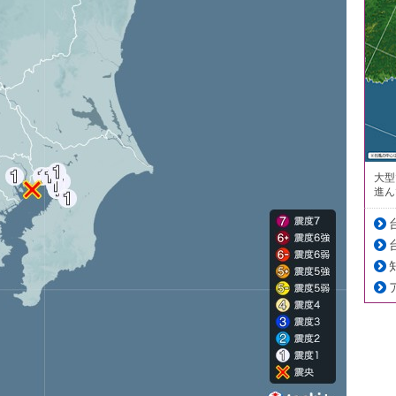
大型
進ん