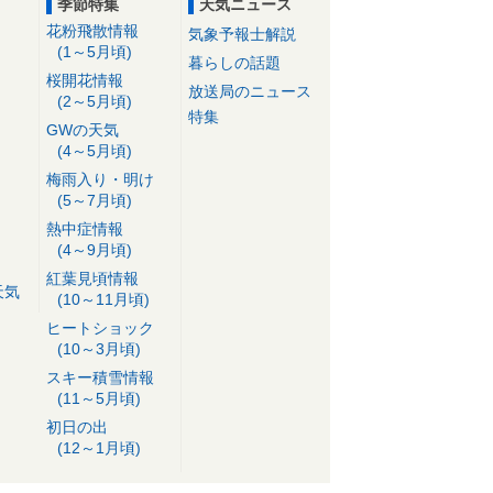
季節特集
天気ニュース
花粉飛散情報
気象予報士解説
(1～5月頃)
暮らしの話題
桜開花情報
放送局のニュース
(2～5月頃)
特集
GWの天気
(4～5月頃)
梅雨入り・明け
(5～7月頃)
熱中症情報
(4～9月頃)
紅葉見頃情報
天気
(10～11月頃)
ヒートショック
(10～3月頃)
スキー積雪情報
(11～5月頃)
初日の出
(12～1月頃)