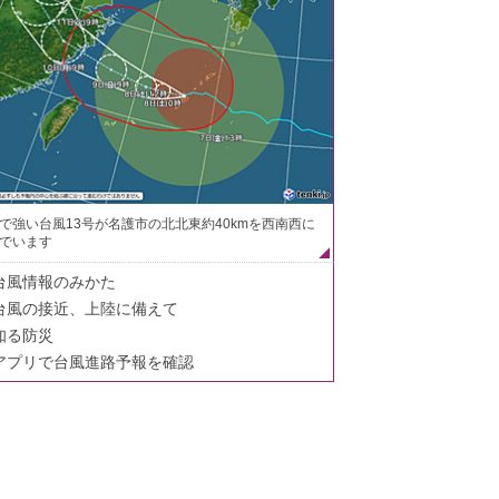
で強い台風13号が名護市の北北東約40kmを西南西に
でいます
台風情報のみかた
台風の接近、上陸に備えて
知る防災
アプリで台風進路予報を確認