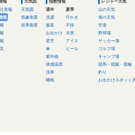
情報
天気図
指数情報
レジャー天気
注意報
天気図
通年
夏季
山の天気
情報
気象衛星
洗濯
汗かき
海の天気
報
世界衛星
服装
不快
空港
報
お出かけ
冷房
野球場
報
星空
アイス
サッカー場
災
傘
ビール
ゴルフ場
紫外線
キャンプ場
体感温度
競馬・競艇・競輪
洗車
釣り
睡眠
お出かけスポット