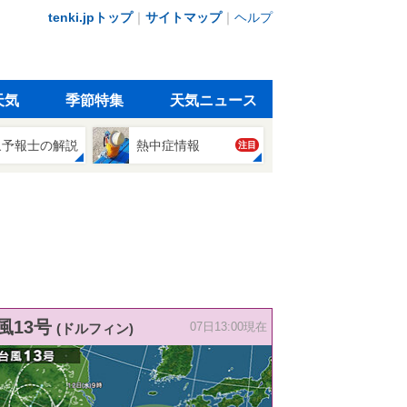
tenki.jpトップ
｜
サイトマップ
｜
ヘルプ
天気
季節特集
天気ニュース
象予報士の解説
熱中症情報
注目
風13号
(ドルフィン)
07日13:00現在