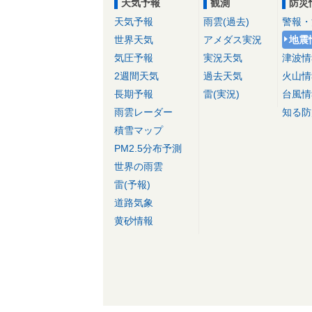
天気予報
観測
防災
天気予報
雨雲(過去)
警報・
世界天気
アメダス実況
地震
気圧予報
実況天気
津波情
2週間天気
過去天気
火山情
長期予報
雷(実況)
台風情
雨雲レーダー
知る防
積雪マップ
PM2.5分布予測
世界の雨雲
雷(予報)
道路気象
黄砂情報