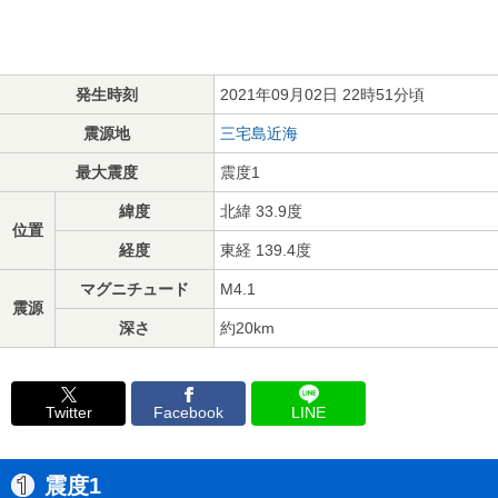
発生時刻
2021年09月02日 22時51分頃
震源地
三宅島近海
最大震度
震度1
緯度
北緯 33.9度
位置
経度
東経 139.4度
マグニチュード
M4.1
震源
深さ
約20km
Twitter
Facebook
LINE
震度1