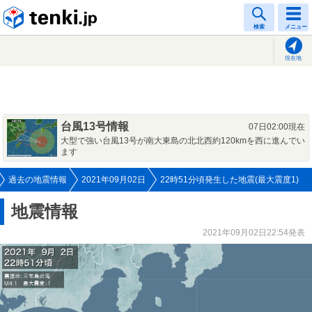
tenki.jp
検索
メニュー
現在地
台風13号情報
07日02:00現在
大型で強い台風13号が南大東島の北北西約120kmを西に進んでい
ます
過去の地震情報
2021年09月02日
22時51分頃発生した地震(最大震度1)
地震情報
2021年09月02日22:54発表