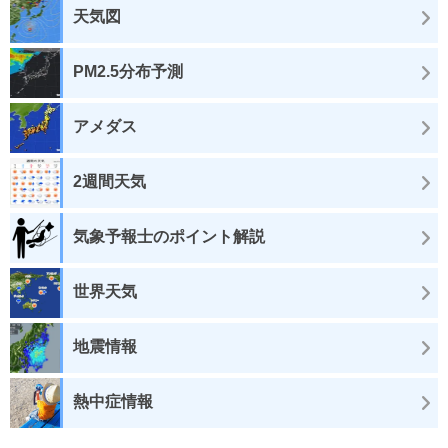
天気図
PM2.5分布予測
アメダス
2週間天気
気象予報士のポイント解説
世界天気
地震情報
熱中症情報