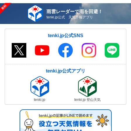
雨雲レーダーで雨を回避！
tenki.jp公式 天気予報アプリ
tenki.jp公式SNS
tenki.jp公式アプリ
tenki.jp
tenki.jp 登山天気