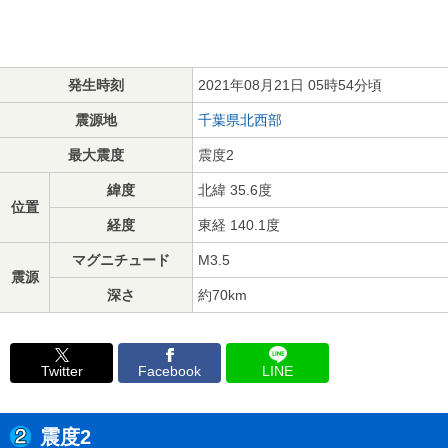
発生時刻
2021年08月21日 05時54分頃
震源地
千葉県北西部
最大震度
震度2
緯度
北緯 35.6度
位置
経度
東経 140.1度
マグニチュード
M3.5
震源
深さ
約70km
Twitter
Facebook
LINE
震度2