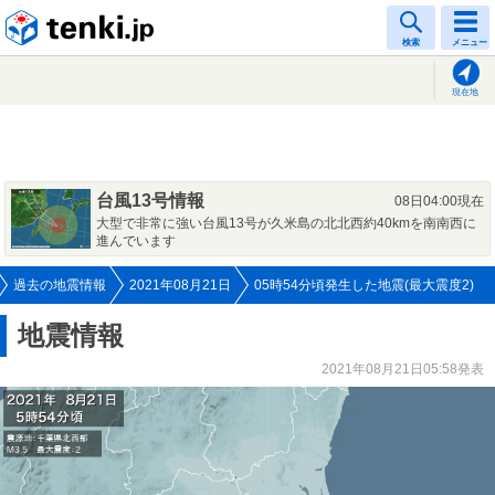
tenki.jp
検索
メニュー
現在地
台風13号情報
08日04:00現在
大型で非常に強い台風13号が久米島の北北西約40kmを南南西に
進んでいます
過去の地震情報
2021年08月21日
05時54分頃発生した地震(最大震度2)
地震情報
2021年08月21日05:58発表