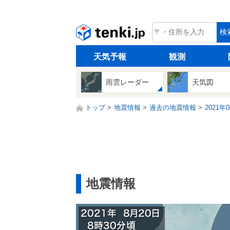
tenki.jp
検
天気予報
観測
雨雲レーダー
天気図
トップ
地震情報
過去の地震情報
2021年
地震情報