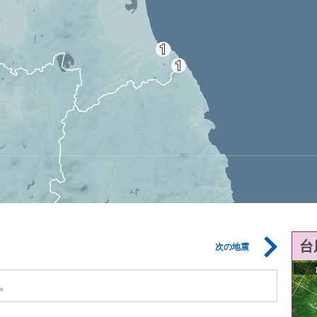
台
次の地震
。