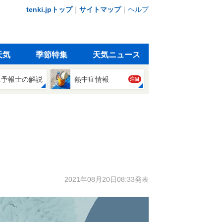
tenki.jpトップ
｜
サイトマップ
｜
ヘルプ
天気
季節特集
天気ニュース
象予報士の解説
熱中症情報
注目
2021年08月20日08:33発表