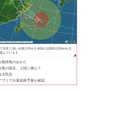
で非常に強い台風13号が久米島の北西約130kmを北
進んでいます
台風情報のみかた
台風の接近、上陸に備えて
知る防災
アプリで台風進路予報を確認