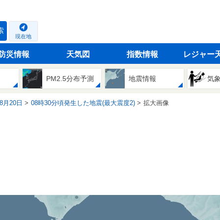
索
現在地
防災情報
天気図
指数情報
レジャー
PM2.5分布予測
地震情報
気
08月20日
08時30分頃発生した地震(最大震度2)
拡大画像