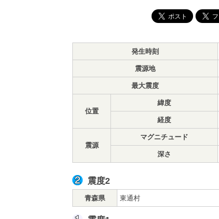
発生時刻
震源地
最大震度
緯度
位置
経度
マグニチュード
震源
深さ
震度2
青森県
東通村