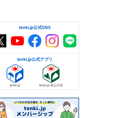
tenki.jp公式SNS
tenki.jp公式アプリ
tenki.jp
tenki.jp 登山天気