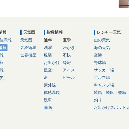
情報
天気図
指数情報
レジャー天気
注意報
天気図
通年
夏季
山の天気
情報
気象衛星
洗濯
汗かき
海の天気
報
世界衛星
服装
不快
空港
報
お出かけ
冷房
野球場
報
星空
アイス
サッカー場
災
傘
ビール
ゴルフ場
紫外線
キャンプ場
体感温度
競馬・競艇・競輪
洗車
釣り
睡眠
お出かけスポット