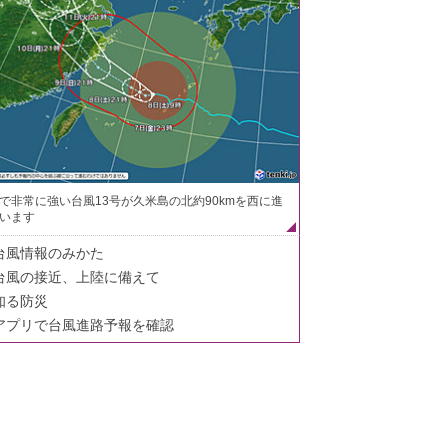
で非常に強い台風13号が久米島の北約90kmを西に進
います
台風情報のみかた
台風の接近、上陸に備えて
知る防災
アプリで台風進路予報を確認