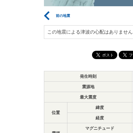
前の地震
この地震による津波の心配はありません
発生時刻
震源地
最大震度
緯度
位置
経度
マグニチュード