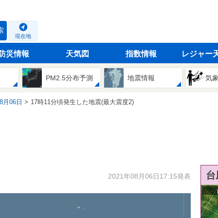
索
現在地
防災情報
天気図
指数情報
レジャー
PM2.5分布予測
地震情報
気
08月06日
17時11分頃発生した地震(最大震度2)
台
2021年08月06日17:15発表