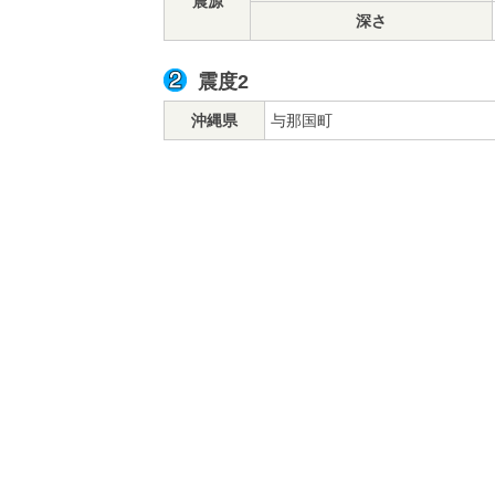
震源
深さ
震度2
沖縄県
与那国町