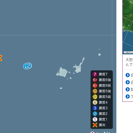
大型
んで