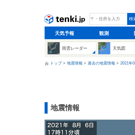
tenki.jp
検
天気予報
観測
雨雲レーダー
天気図
トップ
地震情報
過去の地震情報
2021年
地震情報