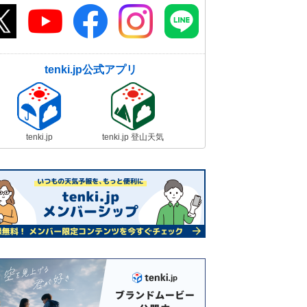
tenki.jp公式アプリ
tenki.jp
tenki.jp 登山天気