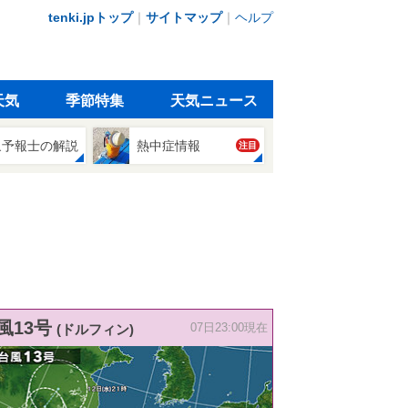
tenki.jpトップ
｜
サイトマップ
｜
ヘルプ
天気
季節特集
天気ニュース
象予報士の解説
熱中症情報
注目
風13号
(ドルフィン)
07日23:00現在