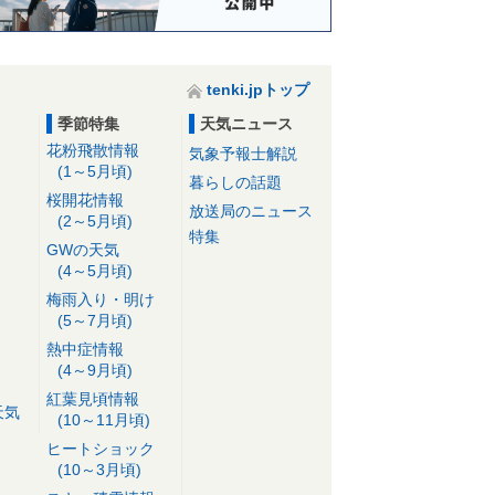
tenki.jpトップ
季節特集
天気ニュース
花粉飛散情報
気象予報士解説
(1～5月頃)
暮らしの話題
桜開花情報
放送局のニュース
(2～5月頃)
特集
GWの天気
(4～5月頃)
梅雨入り・明け
(5～7月頃)
熱中症情報
(4～9月頃)
紅葉見頃情報
天気
(10～11月頃)
ヒートショック
(10～3月頃)