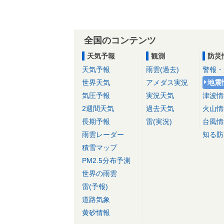
全国のコンテンツ
天気予報
観測
防災
天気予報
雨雲(過去)
警報・
世界天気
アメダス実況
地震
気圧予報
実況天気
津波情
2週間天気
過去天気
火山情
長期予報
雷(実況)
台風情
雨雲レーダー
知る防
積雪マップ
PM2.5分布予測
世界の雨雲
雷(予報)
道路気象
黄砂情報