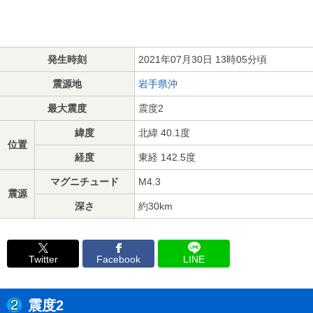
発生時刻
2021年07月30日 13時05分頃
震源地
岩手県沖
最大震度
震度2
緯度
北緯 40.1度
位置
経度
東経 142.5度
マグニチュード
M4.3
震源
深さ
約30km
Twitter
Facebook
LINE
震度2