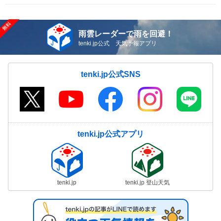
雨雲レーダーで雨を回避！
tenki.jp公式 天気予報アプリ
tenki.jp公式SNS
tenki.jp公式アプリ
tenki.jp
tenki.jp 登山天気