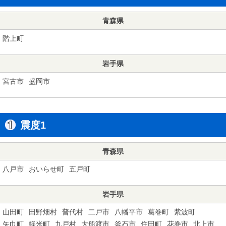
青森県
階上町
岩手県
宮古市
盛岡市
震度1
青森県
八戸市
おいらせ町
五戸町
岩手県
山田町
田野畑村
普代村
二戸市
八幡平市
葛巻町
紫波町
矢巾町
軽米町
九戸村
大船渡市
釜石市
住田町
花巻市
北上市