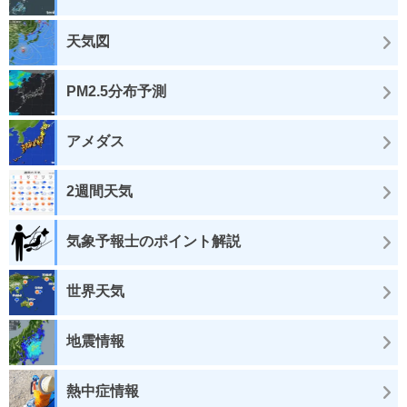
天気図
PM2.5分布予測
アメダス
2週間天気
気象予報士のポイント解説
世界天気
地震情報
熱中症情報