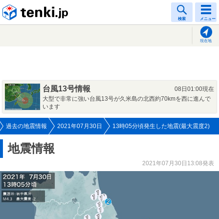
tenki.jp
検索
メニュー
現在地
台風13号情報
08日01:00現在
大型で非常に強い台風13号が久米島の北西約70kmを西に進んで
います
過去の地震情報
2021年07月30日
13時05分頃発生した地震(最大震度2)
地震情報
2021年07月30日13:08発表