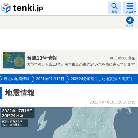
tenki.jp
検索
メニュー
現在地
台風13号情報
06日09:00現在
大型で強い台風13号が南大東島の東約240kmを西に進んでいます
過去の地震情報
2021年07月18日
20時24分頃発生した地震(最大震度1)
地震情報
2021年07月18日20:28発表