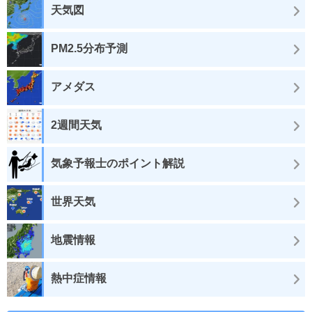
天気図
PM2.5分布予測
アメダス
2週間天気
気象予報士のポイント解説
世界天気
地震情報
熱中症情報