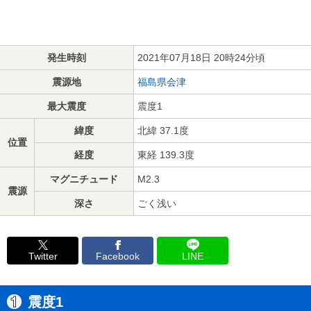
発生時刻
2021年07月18日 20時24分頃
震源地
福島県会津
最大震度
震度1
緯度
北緯 37.1度
位置
経度
東経 139.3度
マグニチュード
M2.3
震源
深さ
ごく浅い
Twitter
Facebook
LINE
震度1