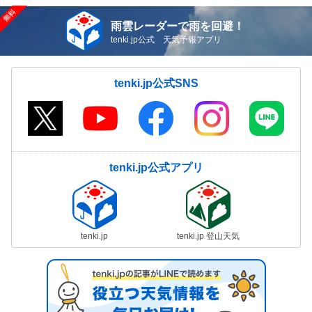
雨雲レーダーで雨を回避！
tenki.jp公式 天気予報アプリ
tenki.jp公式SNS
tenki.jp公式アプリ
tenki.jp
tenki.jp 登山天気