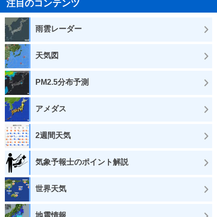
注目のコンテンツ
雨雲レーダー
天気図
PM2.5分布予測
アメダス
2週間天気
気象予報士のポイント解説
世界天気
地震情報