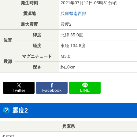
発生時刻
2021年07月12日 05時31分頃
震源地
兵庫県南西部
最大震度
震度2
緯度
北緯 35.0度
位置
経度
東経 134.8度
マグニチュード
M3.0
震源
深さ
約10km
Twitter
Facebook
LINE
震度2
兵庫県
多可町