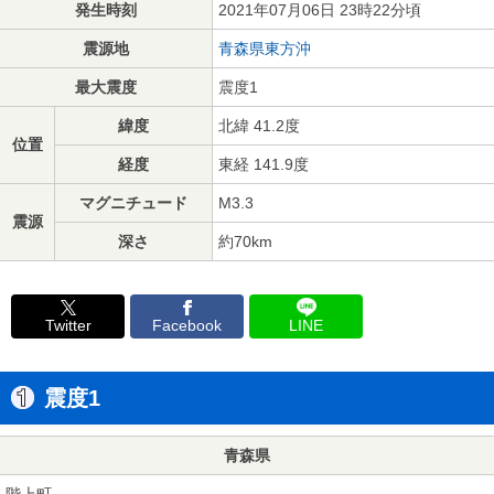
発生時刻
2021年07月06日 23時22分頃
震源地
青森県東方沖
最大震度
震度1
緯度
北緯 41.2度
位置
経度
東経 141.9度
マグニチュード
M3.3
震源
深さ
約70km
Twitter
Facebook
LINE
震度1
青森県
階上町