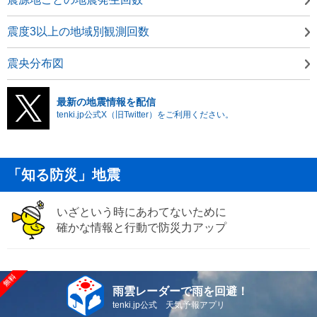
震度3以上の地域別観測回数
震央分布図
最新の地震情報を配信
tenki.jp公式X（旧Twitter）をご利用ください。
「知る防災」地震
いざという時にあわてないために
確かな情報と行動で防災力アップ
雨雲レーダーで雨を回避！
tenki.jp公式 天気予報アプリ