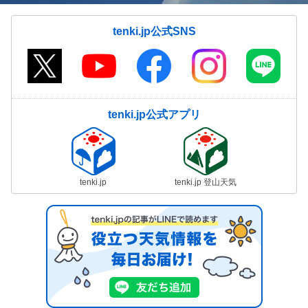
tenki.jp公式SNS
tenki.jp公式アプリ
tenki.jp
tenki.jp 登山天気