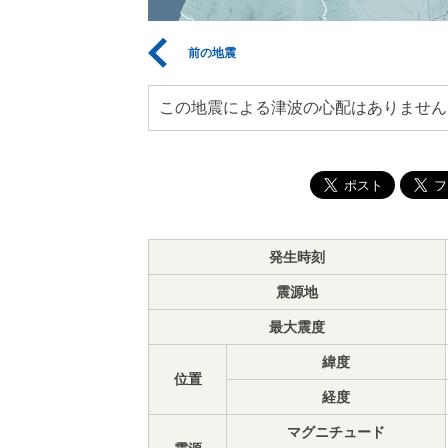
前の地震
この地震による津波の心配はありません
発生時刻
震源地
最大震度
緯度
位置
経度
マグニチュード