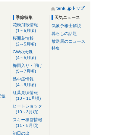
tenki.jpトップ
季節特集
天気ニュース
花粉飛散情報
気象予報士解説
(1～5月頃)
暮らしの話題
桜開花情報
放送局のニュース
(2～5月頃)
特集
GWの天気
(4～5月頃)
梅雨入り・明け
(5～7月頃)
熱中症情報
(4～9月頃)
紅葉見頃情報
天気
(10～11月頃)
ヒートショック
(10～3月頃)
スキー積雪情報
(11～5月頃)
初日の出