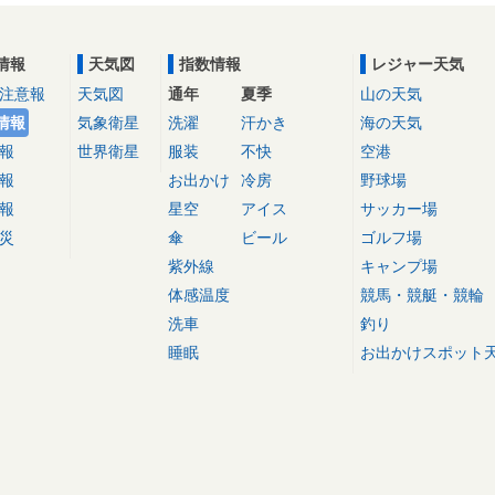
情報
天気図
指数情報
レジャー天気
注意報
天気図
通年
夏季
山の天気
情報
気象衛星
洗濯
汗かき
海の天気
報
世界衛星
服装
不快
空港
報
お出かけ
冷房
野球場
報
星空
アイス
サッカー場
災
傘
ビール
ゴルフ場
紫外線
キャンプ場
体感温度
競馬・競艇・競輪
洗車
釣り
睡眠
お出かけスポット