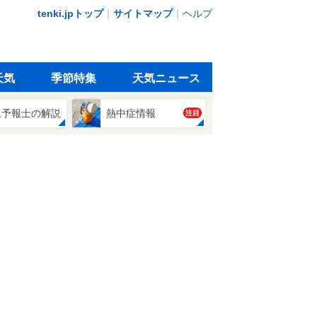
tenki.jpトップ
｜
サイトマップ
｜
ヘルプ
天気
季節特集
天気ニュース
象予報士の解説
熱中症情報
注目