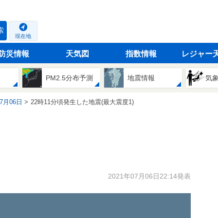
索
現在地
防災情報
天気図
指数情報
レジャー
PM2.5分布予測
地震情報
気
07月06日
22時11分頃発生した地震(最大震度1)
2021年07月06日22:14発表