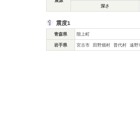
震源
深さ
震度1
青森県
階上町
岩手県
宮古市
田野畑村
普代村
遠野