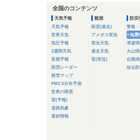
全国のコンテンツ
天気予報
観測
防災
天気予報
雨雲(過去)
警報・
世界天気
アメダス実況
地震
気圧予報
実況天気
津波情
2週間天気
過去天気
火山情
長期予報
雷(実況)
台風情
雨雲レーダー
知る防
積雪マップ
PM2.5分布予測
世界の雨雲
雷(予報)
道路気象
黄砂情報