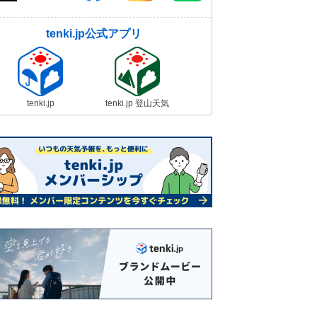
tenki.jp公式アプリ
tenki.jp
tenki.jp 登山天気