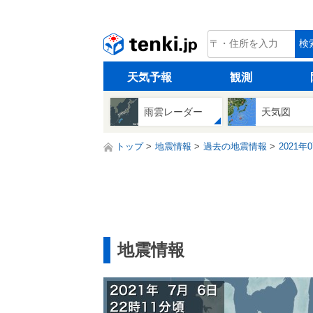
tenki.jp
検
天気予報
観測
雨雲レーダー
天気図
トップ
地震情報
過去の地震情報
2021年
地震情報