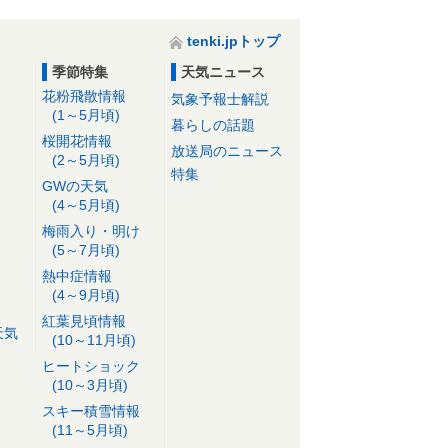
tenki.jpトップ
季節特集
天気ニュース
花粉飛散情報
気象予報士解説
(1～5月頃)
暮らしの話題
桜開花情報
放送局のニュース
(2～5月頃)
特集
GWの天気
(4～5月頃)
梅雨入り・明け
(5～7月頃)
熱中症情報
(4～9月頃)
紅葉見頃情報
天気
(10～11月頃)
ヒートショック
(10～3月頃)
スキー積雪情報
(11～5月頃)