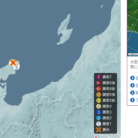
大型
西に