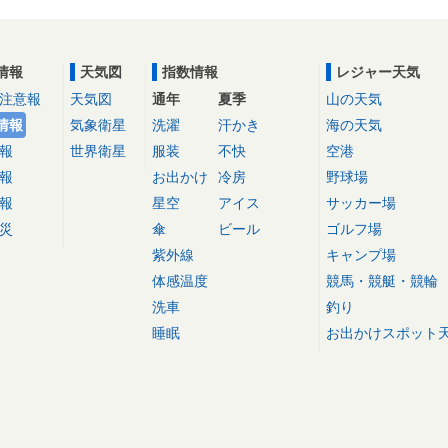
情報
天気図
指数情報
レジャー天気
注意報
天気図
通年
夏季
山の天気
情報
気象衛星
洗濯
汗かき
海の天気
報
世界衛星
服装
不快
空港
報
お出かけ
冷房
野球場
報
星空
アイス
サッカー場
災
傘
ビール
ゴルフ場
紫外線
キャンプ場
体感温度
競馬・競艇・競輪
洗車
釣り
睡眠
お出かけスポット