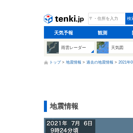
tenki.jp
検
天気予報
観測
雨雲レーダー
天気図
トップ
地震情報
過去の地震情報
2021年
地震情報