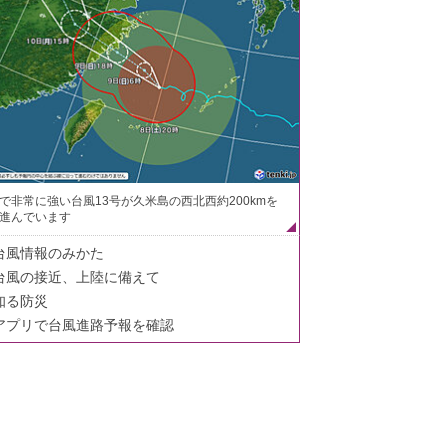
で非常に強い台風13号が久米島の西北西約200kmを
進んでいます
台風情報のみかた
台風の接近、上陸に備えて
知る防災
アプリで台風進路予報を確認