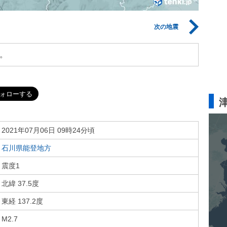
次の地震
。
2021年07月06日 09時24分頃
石川県能登地方
震度1
北緯 37.5度
東経 137.2度
M2.7