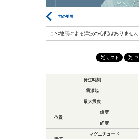
前の地震
この地震による津波の心配はありません
発生時刻
震源地
最大震度
緯度
位置
経度
マグニチュード