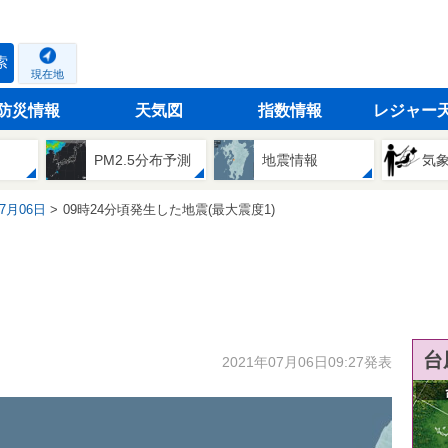
索
現在地
防災情報
天気図
指数情報
レジャー
PM2.5分布予測
地震情報
気
07月06日
09時24分頃発生した地震(最大震度1)
台
2021年07月06日09:27発表