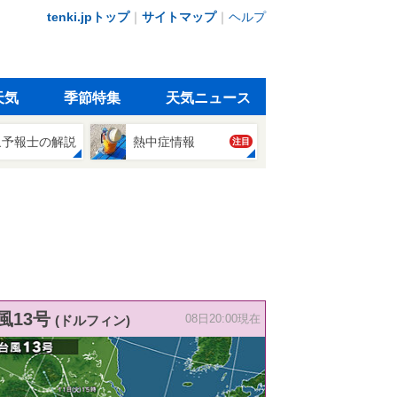
tenki.jpトップ
｜
サイトマップ
｜
ヘルプ
天気
季節特集
天気ニュース
象予報士の解説
熱中症情報
注目
風13号
(ドルフィン)
08日20:00現在