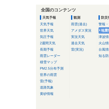
全国のコンテンツ
天気予報
観測
防災
天気予報
雨雲(過去)
警報・
世界天気
アメダス実況
地震
気圧予報
実況天気
津波情
2週間天気
過去天気
火山情
長期予報
雷(実況)
台風情
雨雲レーダー
知る防
積雪マップ
PM2.5分布予測
世界の雨雲
雷(予報)
道路気象
黄砂情報