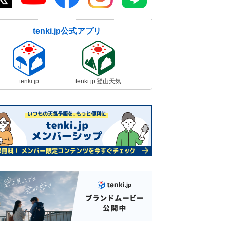
tenki.jp公式アプリ
tenki.jp
tenki.jp 登山天気