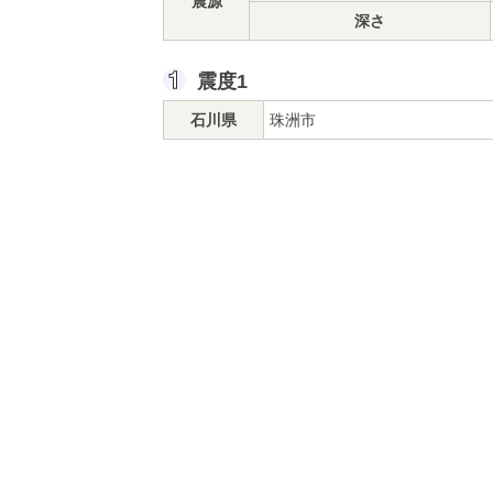
震源
深さ
震度1
石川県
珠洲市