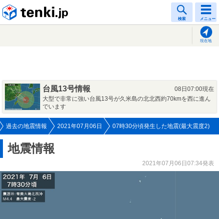
tenki.jp
検索
メニュー
現在地
台風13号情報
08日07:00現在
大型で非常に強い台風13号が久米島の北北西約70kmを西に進ん
でいます
過去の地震情報
2021年07月06日
07時30分頃発生した地震(最大震度2)
地震情報
2021年07月06日07:34発表