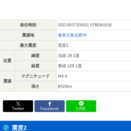
発生時刻
2021年07月06日 07時30分頃
震源地
奄美大島北西沖
最大震度
震度2
緯度
北緯 28.1度
位置
経度
東経 128.1度
マグニチュード
M4.4
震源
深さ
約10km
Twitter
Facebook
LINE
震度2