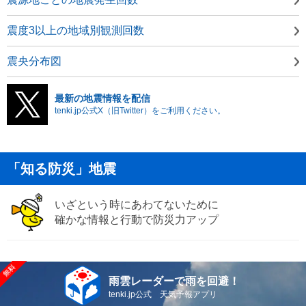
震度3以上の地域別観測回数
震央分布図
最新の地震情報を配信
tenki.jp公式X（旧Twitter）をご利用ください。
「知る防災」地震
いざという時にあわてないために
確かな情報と行動で防災力アップ
雨雲レーダーで雨を回避！
tenki.jp公式 天気予報アプリ