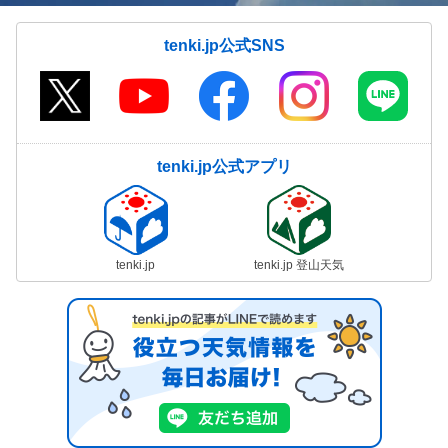
tenki.jp公式SNS
tenki.jp公式アプリ
tenki.jp
tenki.jp 登山天気