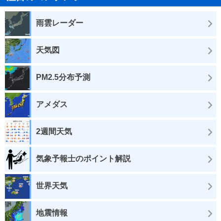
雨雲レーダー
天気図
PM2.5分布予測
アメダス
2週間天気
気象予報士のポイント解説
世界天気
地震情報