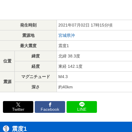
発生時刻
2021年07月02日 17時15分頃
震源地
宮城県沖
最大震度
震度1
緯度
北緯 38.3度
位置
経度
東経 142.1度
マグニチュード
M4.3
震源
深さ
約40km
Twitter
Facebook
LINE
震度1