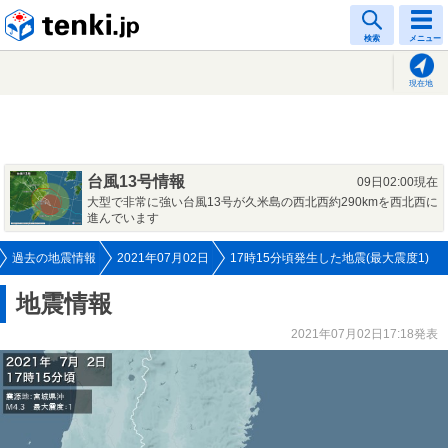
tenki.jp
検索
メニュー
現在地
台風13号情報
09日02:00現在
大型で非常に強い台風13号が久米島の西北西約290kmを西北西に
進んでいます
過去の地震情報
2021年07月02日
17時15分頃発生した地震(最大震度1)
地震情報
2021年07月02日17:18発表