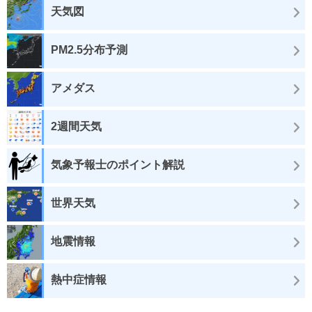
天気図
PM2.5分布予測
アメダス
2週間天気
気象予報士のポイント解説
世界天気
地震情報
熱中症情報