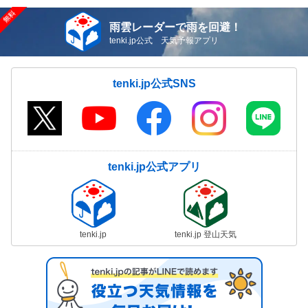
雨雲レーダーで雨を回避！
tenki.jp公式 天気予報アプリ
tenki.jp公式SNS
tenki.jp公式アプリ
tenki.jp
tenki.jp 登山天気