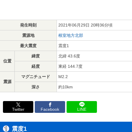
発生時刻
2021年06月29日 20時36分頃
震源地
根室地方北部
最大震度
震度1
緯度
北緯 43.6度
位置
経度
東経 144.7度
マグニチュード
M2.2
震源
深さ
約10km
Twitter
Facebook
LINE
震度1