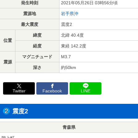
発生時刻
2021年05月26日 03時56分頃
震源地
岩手県沖
最大震度
震度2
緯度
北緯 40.4度
位置
経度
東経 142.2度
マグニチュード
M3.7
震源
深さ
約50km
Twitter
Facebook
LINE
震度2
青森県
階上町