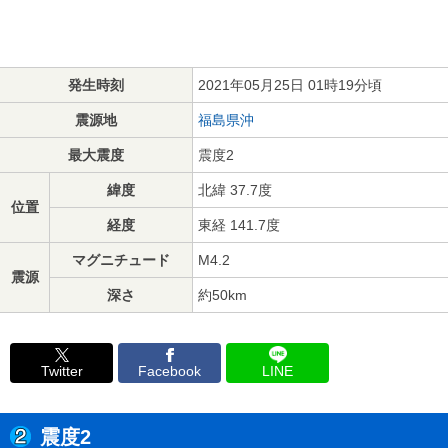
発生時刻
2021年05月25日 01時19分頃
震源地
福島県沖
最大震度
震度2
緯度
北緯 37.7度
位置
経度
東経 141.7度
マグニチュード
M4.2
震源
深さ
約50km
Twitter
Facebook
LINE
震度2