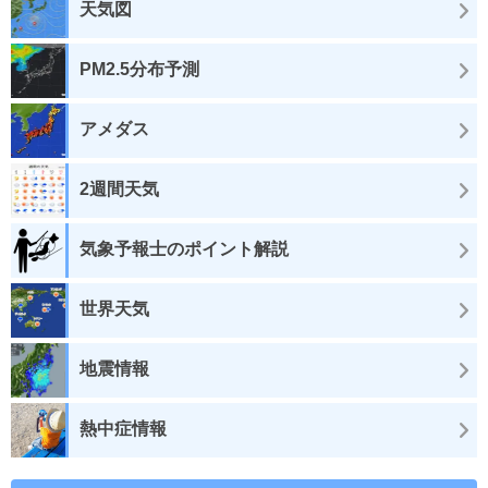
天気図
PM2.5分布予測
アメダス
2週間天気
気象予報士のポイント解説
世界天気
地震情報
熱中症情報