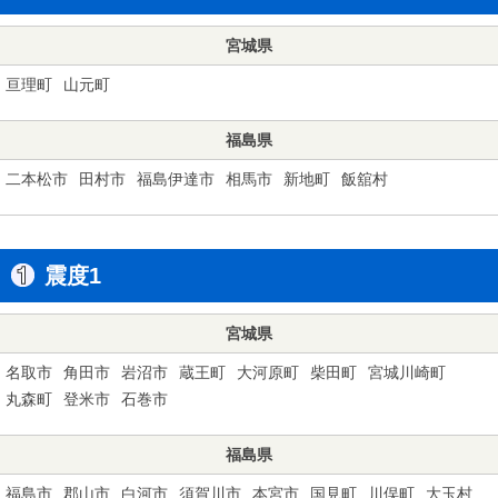
宮城県
亘理町
山元町
福島県
二本松市
田村市
福島伊達市
相馬市
新地町
飯舘村
震度1
宮城県
名取市
角田市
岩沼市
蔵王町
大河原町
柴田町
宮城川崎町
丸森町
登米市
石巻市
福島県
福島市
郡山市
白河市
須賀川市
本宮市
国見町
川俣町
大玉村