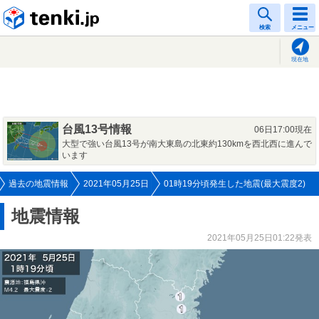
tenki.jp
検索
メニュー
現在地
台風13号情報
06日17:00現在
大型で強い台風13号が南大東島の北東約130kmを西北西に進んで
います
過去の地震情報
2021年05月25日
01時19分頃発生した地震(最大震度2)
地震情報
2021年05月25日01:22発表