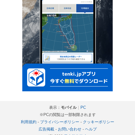
表示：
モバイル
｜
PC
※PCの閲覧は一部制限されます
利用規約
-
プライバシーポリシー
-
クッキーポリシー
広告掲載
-
お問い合わせ
-
ヘルプ