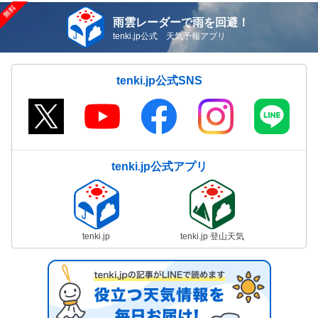
雨雲レーダーで雨を回避！
tenki.jp公式 天気予報アプリ
tenki.jp公式SNS
tenki.jp公式アプリ
tenki.jp
tenki.jp 登山天気