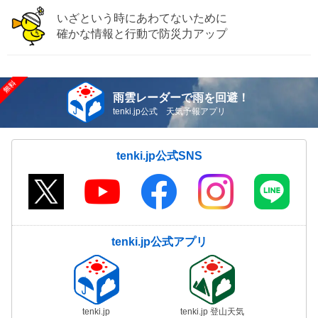
いざという時にあわてないために
確かな情報と行動で防災力アップ
雨雲レーダーで雨を回避！
tenki.jp公式 天気予報アプリ
tenki.jp公式SNS
tenki.jp公式アプリ
tenki.jp
tenki.jp 登山天気