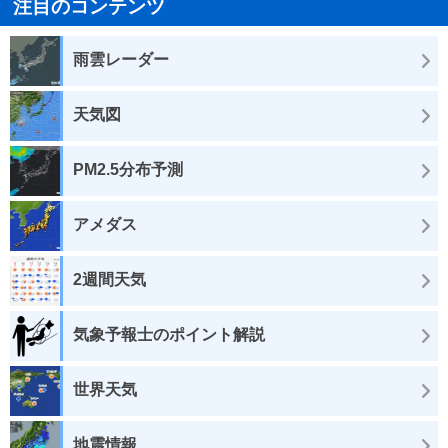
注目のコンテンツ
雨雲レーダー
天気図
PM2.5分布予測
アメダス
2週間天気
気象予報士のポイント解説
世界天気
地震情報