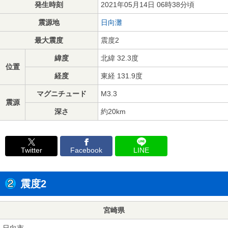
発生時刻
2021年05月14日 06時38分頃
震源地
日向灘
最大震度
震度2
緯度
北緯 32.3度
位置
経度
東経 131.9度
マグニチュード
M3.3
震源
深さ
約20km
Twitter
Facebook
LINE
震度2
宮崎県
日向市