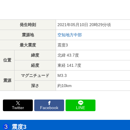
発生時刻
2021年05月10日 20時29分頃
震源地
空知地方中部
最大震度
震度3
緯度
北緯 43.7度
位置
経度
東経 141.7度
マグニチュード
M3.3
震源
深さ
約10km
Twitter
Facebook
LINE
震度3