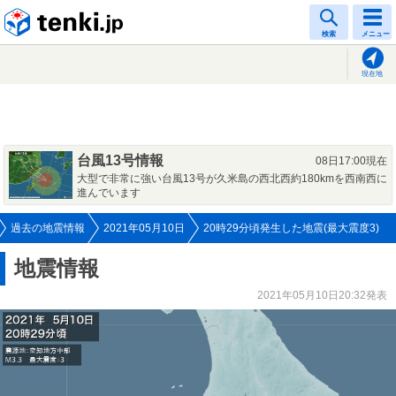
tenki.jp
検索
メニュー
現在地
台風13号情報
08日17:00現在
大型で非常に強い台風13号が久米島の西北西約180kmを西南西に
進んでいます
過去の地震情報
2021年05月10日
20時29分頃発生した地震(最大震度3)
地震情報
2021年05月10日20:32発表