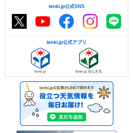
tenki.jp公式SNS
tenki.jp公式アプリ
tenki.jp
tenki.jp 登山天気