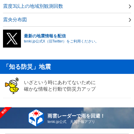
震度3以上の地域別観測回数
震央分布図
最新の地震情報を配信
tenki.jp公式X（旧Twitter）をご利用ください。
「知る防災」地震
いざという時にあわてないために
確かな情報と行動で防災力アップ
雨雲レーダーで雨を回避！
tenki.jp公式 天気予報アプリ