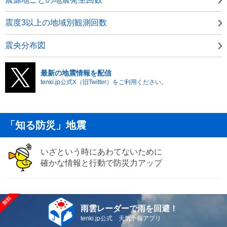
震度3以上の地域別観測回数
震央分布図
最新の地震情報を配信
tenki.jp公式X（旧Twitter）をご利用ください。
「知る防災」地震
いざという時にあわてないために
確かな情報と行動で防災力アップ
雨雲レーダーで雨を回避！
tenki.jp公式 天気予報アプリ