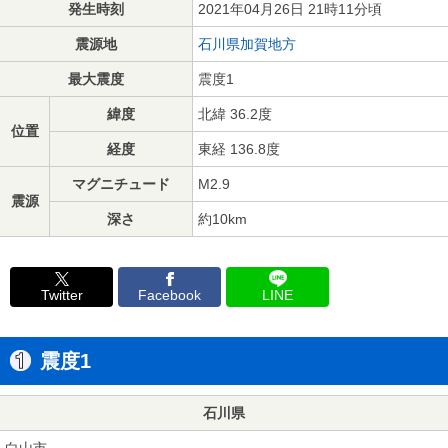
発生時刻
2021年04月26日 21時11分頃
震源地
石川県加賀地方
最大震度
震度1
緯度
北緯 36.2度
位置
経度
東経 136.8度
マグニチュード
M2.9
震源
深さ
約10km
Twitter
Facebook
LINE
震度1
石川県
白山市