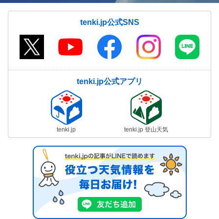
tenki.jp公式SNS
tenki.jp公式アプリ
tenki.jp
tenki.jp 登山天気