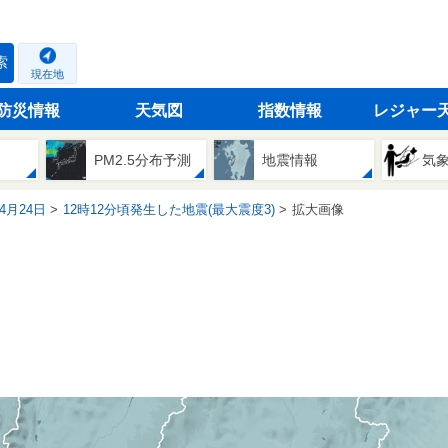
索
現在地
防災情報
天気図
指数情報
レジャー
PM2.5分布予測
地震情報
気
04月24日
12時12分頃発生した地震(最大震度3)
拡大画像