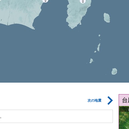
台
次の地震
。