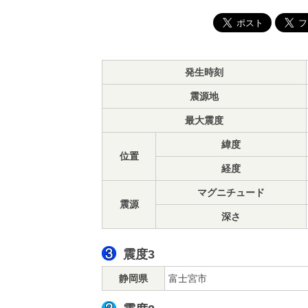
発生時刻
震源地
最大震度
緯度
位置
経度
マグニチュード
震源
深さ
震度3
静岡県
富士宮市