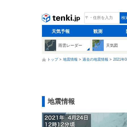
tenki.jp
検
天気予報
観測
雨雲レーダー
天気図
トップ
地震情報
過去の地震情報
2021年
地震情報