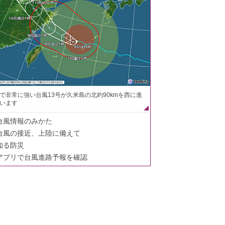
で非常に強い台風13号が久米島の北約90kmを西に進
います
台風情報のみかた
台風の接近、上陸に備えて
知る防災
アプリで台風進路予報を確認