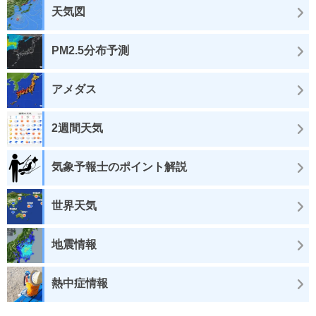
天気図
PM2.5分布予測
アメダス
2週間天気
気象予報士のポイント解説
世界天気
地震情報
熱中症情報