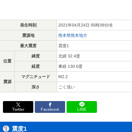
発生時刻
2021年04月24日 05時39分頃
震源地
熊本県熊本地方
最大震度
震度1
緯度
北緯 32.4度
位置
経度
東経 130.6度
マグニチュード
M2.2
震源
深さ
ごく浅い
Twitter
Facebook
LINE
震度1