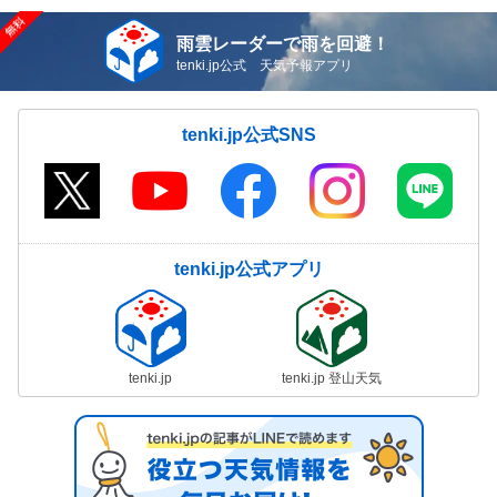
雨雲レーダーで雨を回避！
tenki.jp公式 天気予報アプリ
tenki.jp公式SNS
tenki.jp公式アプリ
tenki.jp
tenki.jp 登山天気