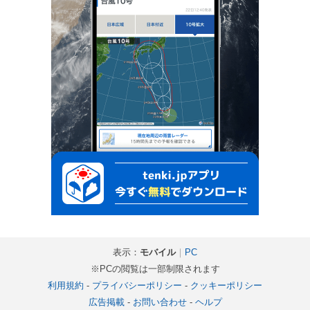
表示：
モバイル
｜
PC
※PCの閲覧は一部制限されます
利用規約
-
プライバシーポリシー
-
クッキーポリシー
広告掲載
-
お問い合わせ
-
ヘルプ