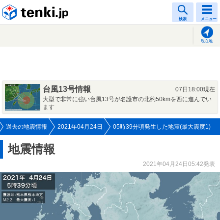
tenki.jp
検索
メニュー
現在地
台風13号情報
07日18:00現在
大型で非常に強い台風13号が名護市の北約50kmを西に進んでい
ます
過去の地震情報
2021年04月24日
05時39分頃発生した地震(最大震度1)
地震情報
2021年04月24日05:42発表