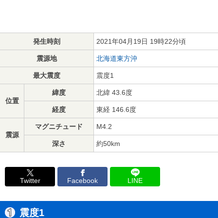
発生時刻
2021年04月19日 19時22分頃
震源地
北海道東方沖
最大震度
震度1
緯度
北緯 43.6度
位置
経度
東経 146.6度
マグニチュード
M4.2
震源
深さ
約50km
Twitter
Facebook
LINE
震度1