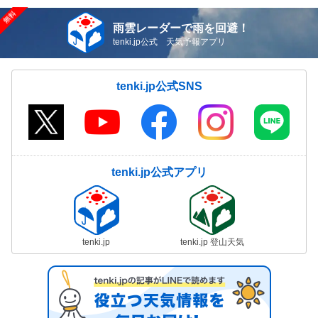
雨雲レーダーで雨を回避！
tenki.jp公式 天気予報アプリ
tenki.jp公式SNS
tenki.jp公式アプリ
tenki.jp
tenki.jp 登山天気