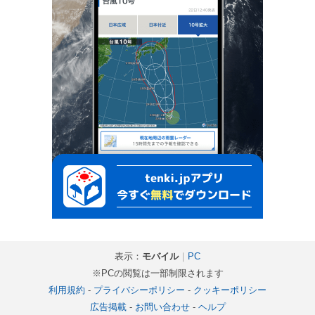
表示：
モバイル
｜
PC
※PCの閲覧は一部制限されます
利用規約
-
プライバシーポリシー
-
クッキーポリシー
広告掲載
-
お問い合わせ
-
ヘルプ