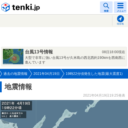
tenki.jp
検索
メニュー
現在地
台風13号情報
08日18:00現在
大型で非常に強い台風13号が久米島の西北西約190kmを西南西に
進んでいます
過去の地震情報
2021年04月19日
19時22分頃発生した地震(最大震度1)
地震情報
2021年04月19日19:25発表