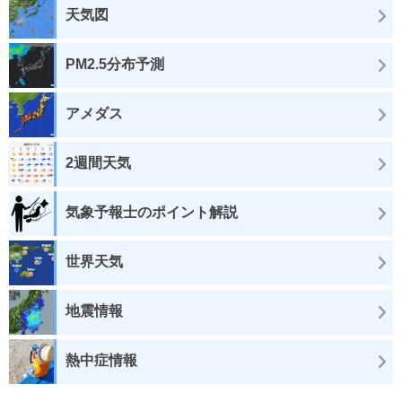
天気図
PM2.5分布予測
アメダス
2週間天気
気象予報士のポイント解説
世界天気
地震情報
熱中症情報