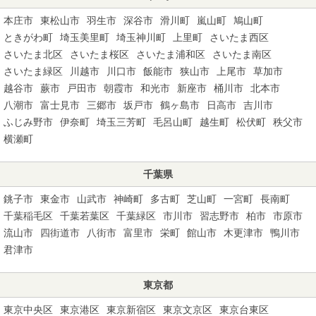
本庄市
東松山市
羽生市
深谷市
滑川町
嵐山町
鳩山町
ときがわ町
埼玉美里町
埼玉神川町
上里町
さいたま西区
さいたま北区
さいたま桜区
さいたま浦和区
さいたま南区
さいたま緑区
川越市
川口市
飯能市
狭山市
上尾市
草加市
越谷市
蕨市
戸田市
朝霞市
和光市
新座市
桶川市
北本市
八潮市
富士見市
三郷市
坂戸市
鶴ヶ島市
日高市
吉川市
ふじみ野市
伊奈町
埼玉三芳町
毛呂山町
越生町
松伏町
秩父市
横瀬町
千葉県
銚子市
東金市
山武市
神崎町
多古町
芝山町
一宮町
長南町
千葉稲毛区
千葉若葉区
千葉緑区
市川市
習志野市
柏市
市原市
流山市
四街道市
八街市
富里市
栄町
館山市
木更津市
鴨川市
君津市
東京都
東京中央区
東京港区
東京新宿区
東京文京区
東京台東区