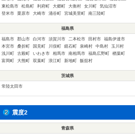
東松島市
松島町
利府町
大郷町
大衡村
女川町
気仙沼市
登米市
栗原市
大崎市
涌谷町
宮城美里町
南三陸町
福島県
福島市
郡山市
白河市
須賀川市
二本松市
田村市
福島伊達市
本宮市
桑折町
国見町
川俣町
鏡石町
泉崎村
中島村
玉川村
浅川町
古殿町
いわき市
相馬市
南相馬市
福島広野町
楢葉町
富岡町
大熊町
双葉町
浪江町
新地町
飯舘村
茨城県
常陸太田市
震度2
青森県