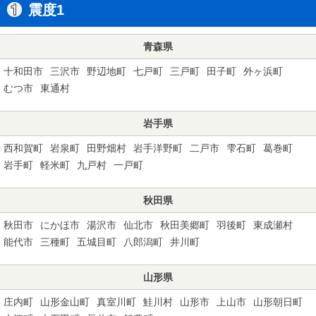
震度1
青森県
十和田市
三沢市
野辺地町
七戸町
三戸町
田子町
外ヶ浜町
むつ市
東通村
岩手県
西和賀町
岩泉町
田野畑村
岩手洋野町
二戸市
雫石町
葛巻町
岩手町
軽米町
九戸村
一戸町
秋田県
秋田市
にかほ市
湯沢市
仙北市
秋田美郷町
羽後町
東成瀬村
能代市
三種町
五城目町
八郎潟町
井川町
山形県
庄内町
山形金山町
真室川町
鮭川村
山形市
上山市
山形朝日町