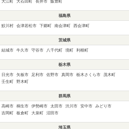
大江町
大石田町
長井市
飯豊町
福島県
鮫川村
会津若松市
下郷町
南会津町
西会津町
茨城県
結城市
牛久市
守谷市
八千代町
境町
利根町
栃木県
日光市
矢板市
足利市
佐野市
真岡市
栃木さくら市
茂木町
壬生町
野木町
群馬県
高崎市
桐生市
伊勢崎市
太田市
渋川市
安中市
みどり市
吉岡町
板倉町
大泉町
沼田市
埼玉県