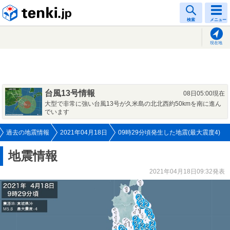
tenki.jp
検索
メニュー
現在地
台風13号情報
08日05:00現在
大型で非常に強い台風13号が久米島の北北西約50kmを南に進ん
でいます
過去の地震情報
2021年04月18日
09時29分頃発生した地震(最大震度4)
地震情報
2021年04月18日09:32発表