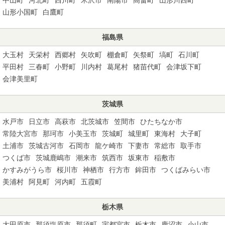
山形小国町
白鷹町
福島県
大玉村
天栄村
西郷村
矢吹町
棚倉町
矢祭町
塙町
石川町
平田村
三春町
小野町
川内村
葛尾村
猪苗代町
会津坂下町
会津美里町
茨城県
水戸市
日立市
高萩市
北茨城市
笠間市
ひたちなか市
常陸大宮市
那珂市
小美玉市
茨城町
城里町
東海村
大子町
土浦市
茨城古河市
石岡市
龍ケ崎市
下妻市
常総市
取手市
つくば市
茨城鹿嶋市
潮来市
筑西市
坂東市
稲敷市
かすみがうら市
桜川市
神栖市
行方市
鉾田市
つくばみらい市
美浦村
阿見町
河内町
五霞町
栃木県
大田原市
那須塩原市
那須町
宇都宮市
栃木市
鹿沼市
小山市