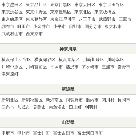
東京墨田区
東京品川区
東京目黒区
東京大田区
東京世田谷区
東京渋谷区
東京中野区
東京豊島区
東京北区
東京板橋区
東京練馬区
東京葛飾区
東京江戸川区
八王子市
武蔵野市
三鷹市
調布市
町田市
小金井市
小平市
日野市
国分寺市
東大和市
武蔵村山市
西東京市
神奈川県
横浜保土ケ谷区
横浜瀬谷区
横浜青葉区
川崎川崎区
川崎幸区
川崎中原区
川崎宮前区
平塚市
藤沢市
茅ヶ崎市
三浦市
秦野市
湯河原町
新潟県
新潟北区
新潟秋葉区
新潟南区
阿賀野市
胎内市
関川村
長岡市
三条市
加茂市
見附市
南魚沼市
田上町
刈羽村
山梨県
甲府市
甲州市
富士川町
富士吉田市
富士河口湖町