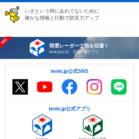
いざという時にあわてないために
確かな情報と行動で防災力アップ
雨雲レーダーで雨を回避！
tenki.jp公式 天気予報アプリ
tenki.jp公式SNS
tenki.jp公式アプリ