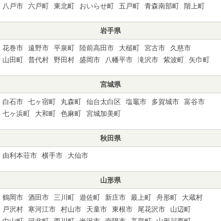
八戸市
六戸町
東北町
おいらせ町
五戸町
青森南部町
階上町
岩手県
花巻市
遠野市
平泉町
陸前高田市
大槌町
宮古市
久慈市
山田町
普代村
野田村
盛岡市
八幡平市
滝沢市
紫波町
矢巾町
宮城県
白石市
七ヶ宿町
丸森町
仙台太白区
塩竈市
多賀城市
富谷市
七ヶ浜町
大和町
色麻町
宮城加美町
秋田県
由利本荘市
横手市
大仙市
山形県
鶴岡市
酒田市
三川町
遊佐町
新庄市
最上町
舟形町
大蔵村
戸沢村
寒河江市
村山市
天童市
東根市
尾花沢市
山辺町
中山町
河北町
西川町
米沢市
南陽市
高畠町
山形川西町