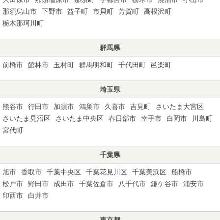
那須烏山市
下野市
益子町
市貝町
芳賀町
高根沢町
栃木那珂川町
群馬県
前橋市
館林市
玉村町
群馬明和町
千代田町
邑楽町
埼玉県
熊谷市
行田市
加須市
鴻巣市
久喜市
吉見町
さいたま大宮区
さいたま見沼区
さいたま中央区
春日部市
幸手市
白岡市
川島町
宮代町
千葉県
旭市
香取市
千葉中央区
千葉花見川区
千葉美浜区
船橋市
松戸市
野田市
成田市
千葉佐倉市
八千代市
鎌ケ谷市
浦安市
印西市
白井市
東京都