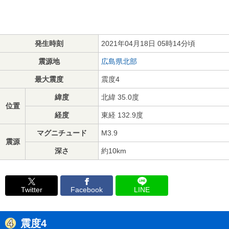
発生時刻
2021年04月18日 05時14分頃
震源地
広島県北部
最大震度
震度4
緯度
北緯 35.0度
位置
経度
東経 132.9度
マグニチュード
M3.9
震源
深さ
約10km
Twitter
Facebook
LINE
震度4