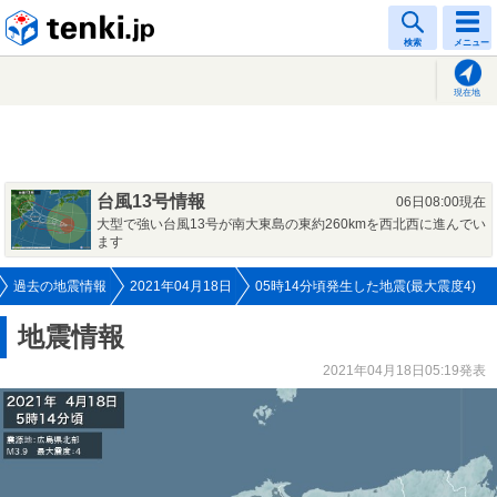
tenki.jp
検索
メニュー
現在地
台風13号情報
06日08:00現在
大型で強い台風13号が南大東島の東約260kmを西北西に進んでい
ます
過去の地震情報
2021年04月18日
05時14分頃発生した地震(最大震度4)
地震情報
2021年04月18日05:19発表