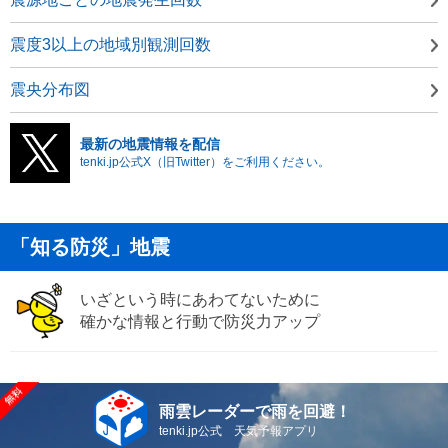
震度3以上の地域別観測回数
震央分布図
最新の地震情報を配信
tenki.jp公式X（旧Twitter）をご利用ください。
「知る防災」地震
いざという時にあわてないために
確かな情報と行動で防災力アップ
雨雲レーダーで雨を回避！
tenki.jp公式 天気予報アプリ