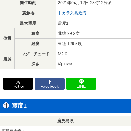
発生時刻
2021年04月12日 23時12分頃
震源地
トカラ列島近海
最大震度
震度1
緯度
北緯 29.2度
位置
経度
東経 129.5度
マグニチュード
M2.6
震源
深さ
約10km
Twitter
Facebook
LINE
震度1
鹿児島県
鹿児島十島村