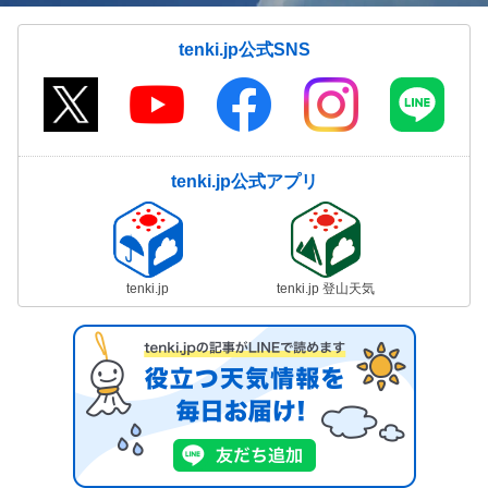
tenki.jp公式SNS
tenki.jp公式アプリ
tenki.jp
tenki.jp 登山天気