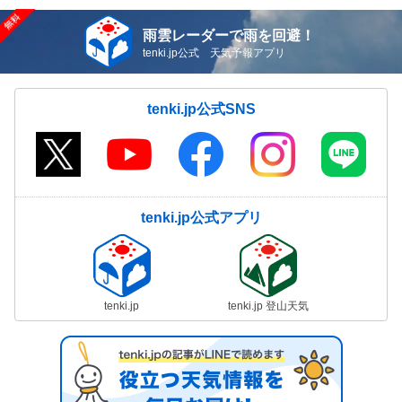
雨雲レーダーで雨を回避！
tenki.jp公式 天気予報アプリ
tenki.jp公式SNS
tenki.jp公式アプリ
tenki.jp
tenki.jp 登山天気