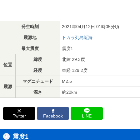
発生時刻
2021年04月12日 01時05分頃
震源地
トカラ列島近海
最大震度
震度1
緯度
北緯 29.3度
位置
経度
東経 129.2度
マグニチュード
M2.5
震源
深さ
約20km
Twitter
Facebook
LINE
震度1