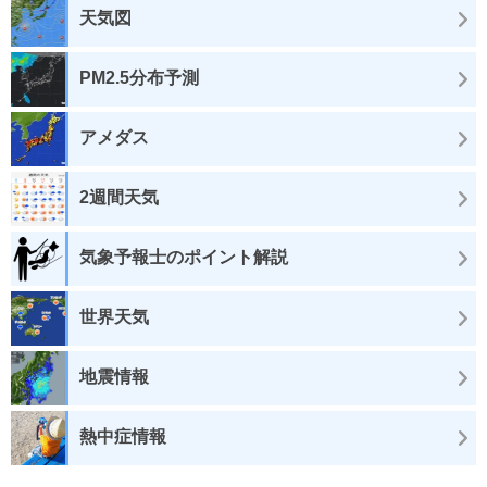
天気図
PM2.5分布予測
アメダス
2週間天気
気象予報士のポイント解説
世界天気
地震情報
熱中症情報