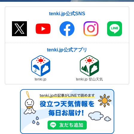
tenki.jp公式SNS
tenki.jp公式アプリ
tenki.jp
tenki.jp 登山天気