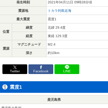
発生時刻
2021年04月11日 09時28分頃
震源地
トカラ列島近海
最大震度
震度1
緯度
北緯 29.4度
位置
経度
東経 129.3度
マグニチュード
M2.4
震源
深さ
約10km
Twitter
Facebook
LINE
震度1
鹿児島県
鹿児島十島村