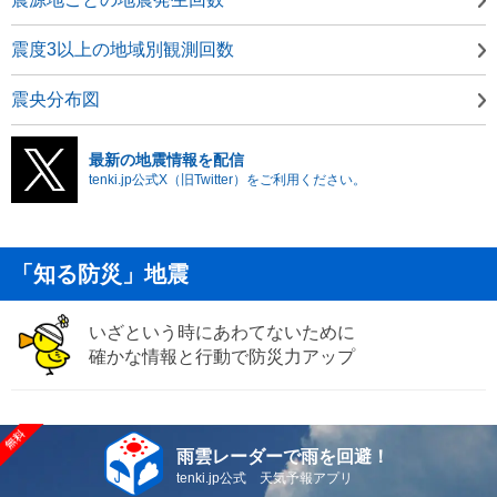
震度3以上の地域別観測回数
震央分布図
最新の地震情報を配信
tenki.jp公式X（旧Twitter）をご利用ください。
「知る防災」地震
いざという時にあわてないために
確かな情報と行動で防災力アップ
雨雲レーダーで雨を回避！
tenki.jp公式 天気予報アプリ