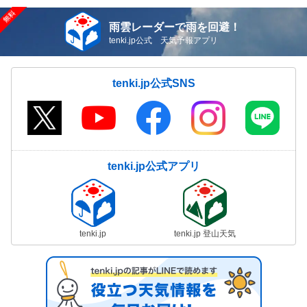
雨雲レーダーで雨を回避！
tenki.jp公式 天気予報アプリ
tenki.jp公式SNS
tenki.jp公式アプリ
tenki.jp
tenki.jp 登山天気