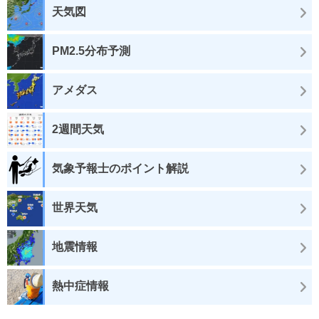
天気図
PM2.5分布予測
アメダス
2週間天気
気象予報士のポイント解説
世界天気
地震情報
熱中症情報