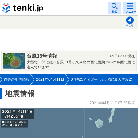
tenki.jp
検索
メニュー
現在地
台風13号情報
09日02:00現在
大型で非常に強い台風13号が久米島の西北西約290kmを西北西に
進んでいます
過去の地震情報
2021年04月11日
07時25分頃発生した地震(最大震度2)
地震情報
2021年04月11日07:29発表