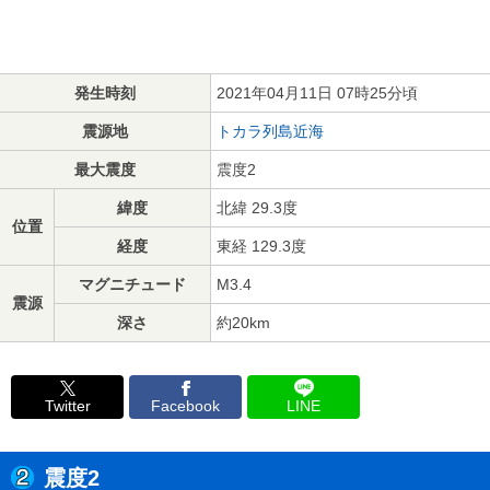
発生時刻
2021年04月11日 07時25分頃
震源地
トカラ列島近海
最大震度
震度2
緯度
北緯 29.3度
位置
経度
東経 129.3度
マグニチュード
M3.4
震源
深さ
約20km
Twitter
Facebook
LINE
震度2