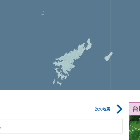
台
次の地震
。