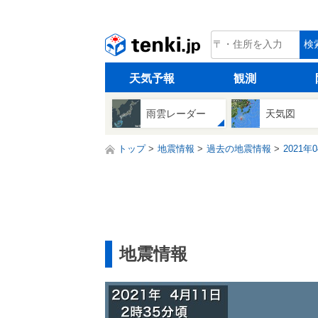
tenki.jp
検
天気予報
観測
雨雲レーダー
天気図
トップ
地震情報
過去の地震情報
2021年
地震情報