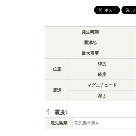
発生時刻
震源地
最大震度
緯度
位置
経度
マグニチュード
震源
深さ
震度1
鹿児島県
鹿児島十島村