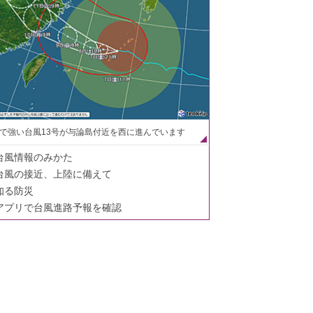
で強い台風13号が与論島付近を西に進んでいます
台風情報のみかた
台風の接近、上陸に備えて
知る防災
アプリで台風進路予報を確認