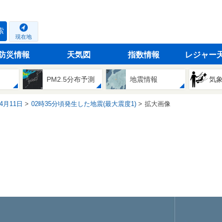
索
現在地
防災情報
天気図
指数情報
レジャー
PM2.5分布予測
地震情報
気
04月11日
02時35分頃発生した地震(最大震度1)
拡大画像