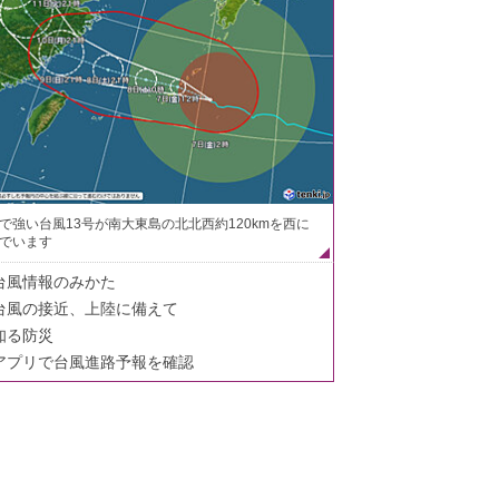
で強い台風13号が南大東島の北北西約120kmを西に
でいます
台風情報のみかた
台風の接近、上陸に備えて
知る防災
アプリで台風進路予報を確認