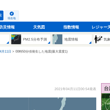
索
現在地
防災情報
天気図
指数情報
レジャー
PM2.5分布予測
地震情報
気
04月11日
00時50分頃発生した地震(最大震度1)
台
2021年04月11日00:54発表