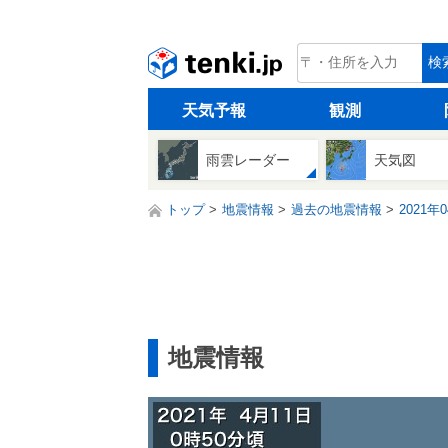
tenki.jp
検
天気予報
観測
雨雲レーダー
天気図
トップ
地震情報
過去の地震情報
2021年
地震情報