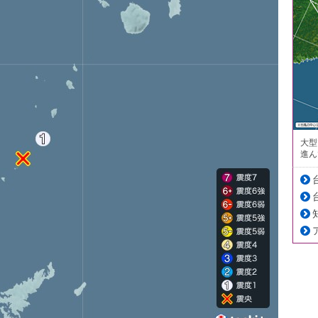
大型
進ん