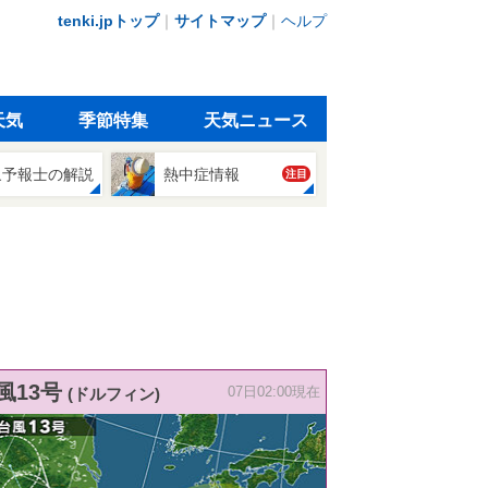
tenki.jpトップ
｜
サイトマップ
｜
ヘルプ
天気
季節特集
天気ニュース
象予報士の解説
熱中症情報
注目
風13号
(ドルフィン)
07日02:00現在