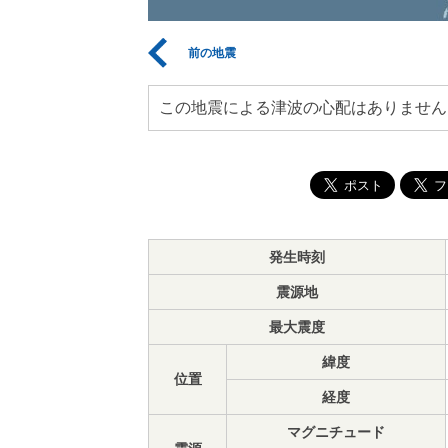
前の地震
この地震による津波の心配はありません
発生時刻
震源地
最大震度
緯度
位置
経度
マグニチュード