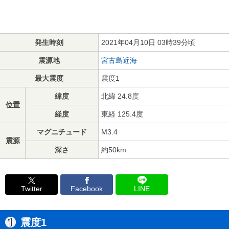
発生時刻
2021年04月10日 03時39分頃
震源地
宮古島近海
最大震度
震度1
緯度
北緯 24.8度
位置
経度
東経 125.4度
マグニチュード
M3.4
震源
深さ
約50km
Twitter
Facebook
LINE
震度1