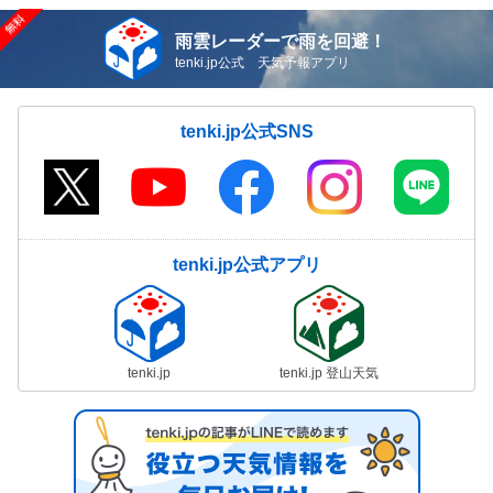
雨雲レーダーで雨を回避！
tenki.jp公式 天気予報アプリ
tenki.jp公式SNS
tenki.jp公式アプリ
tenki.jp
tenki.jp 登山天気