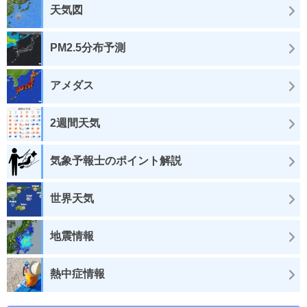
天気図
PM2.5分布予測
アメダス
2週間天気
気象予報士のポイント解説
世界天気
地震情報
熱中症情報