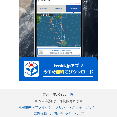
表示：
モバイル
｜
PC
※PCの閲覧は一部制限されます
利用規約
-
プライバシーポリシー
-
クッキーポリシー
広告掲載
-
お問い合わせ
-
ヘルプ