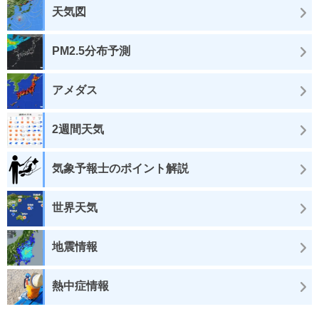
天気図
PM2.5分布予測
アメダス
2週間天気
気象予報士のポイント解説
世界天気
地震情報
熱中症情報