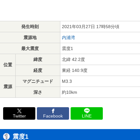
発生時刻
2021年03月27日 17時58分頃
震源地
内浦湾
最大震度
震度1
緯度
北緯 42.2度
位置
経度
東経 140.9度
マグニチュード
M3.3
震源
深さ
約10km
Twitter
Facebook
LINE
震度1