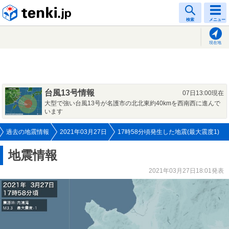
tenki.jp
検索
メニュー
現在地
台風13号情報
07日13:00現在
大型で強い台風13号が名護市の北北東約40kmを西南西に進んで
います
過去の地震情報
2021年03月27日
17時58分頃発生した地震(最大震度1)
地震情報
2021年03月27日18:01発表