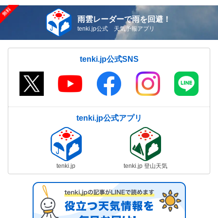
雨雲レーダーで雨を回避！
tenki.jp公式 天気予報アプリ
tenki.jp公式SNS
tenki.jp公式アプリ
tenki.jp
tenki.jp 登山天気